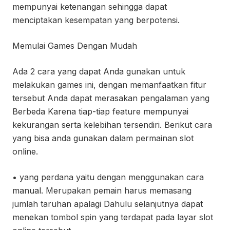
mempunyai ketenangan sehingga dapat
menciptakan kesempatan yang berpotensi.
Memulai Games Dengan Mudah
Ada 2 cara yang dapat Anda gunakan untuk
melakukan games ini, dengan memanfaatkan fitur
tersebut Anda dapat merasakan pengalaman yang
Berbeda Karena tiap-tiap feature mempunyai
kekurangan serta kelebihan tersendiri. Berikut cara
yang bisa anda gunakan dalam permainan slot
online.
• yang perdana yaitu dengan menggunakan cara
manual. Merupakan pemain harus memasang
jumlah taruhan apalagi Dahulu selanjutnya dapat
menekan tombol spin yang terdapat pada layar slot