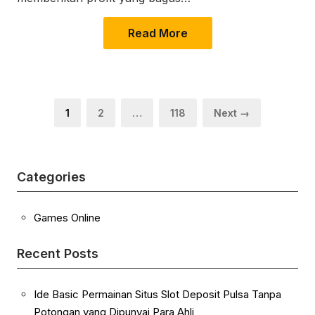
Read More
Posts
Page
Page
Page
1
2
…
118
Next →
pagination
Categories
Games Online
Recent Posts
Ide Basic Permainan Situs Slot Deposit Pulsa Tanpa
Potongan yang Dipunyai Para Ahli