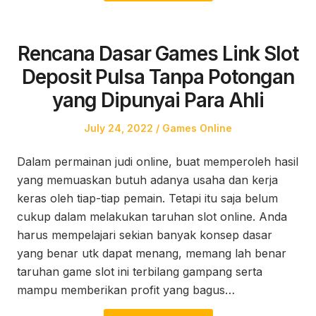
Rencana Dasar Games Link Slot
Deposit Pulsa Tanpa Potongan
yang Dipunyai Para Ahli
Posted
Posted
July 24, 2022
Games Online
on
in
Dalam permainan judi online, buat memperoleh hasil
yang memuaskan butuh adanya usaha dan kerja
keras oleh tiap-tiap pemain. Tetapi itu saja belum
cukup dalam melakukan taruhan slot online. Anda
harus mempelajari sekian banyak konsep dasar
yang benar utk dapat menang, memang lah benar
taruhan game slot ini terbilang gampang serta
mampu memberikan profit yang bagus…