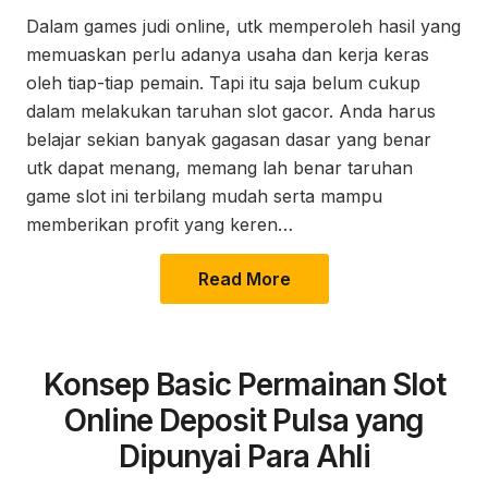
Dalam games judi online, utk memperoleh hasil yang
memuaskan perlu adanya usaha dan kerja keras
oleh tiap-tiap pemain. Tapi itu saja belum cukup
dalam melakukan taruhan slot gacor. Anda harus
belajar sekian banyak gagasan dasar yang benar
utk dapat menang, memang lah benar taruhan
game slot ini terbilang mudah serta mampu
memberikan profit yang keren…
Read More
Konsep Basic Permainan Slot
Online Deposit Pulsa yang
Dipunyai Para Ahli