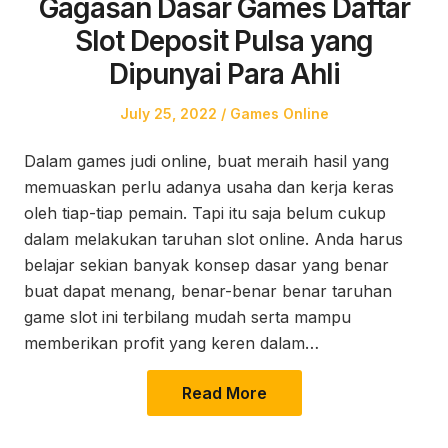
Gagasan Dasar Games Daftar
Slot Deposit Pulsa yang
Dipunyai Para Ahli
Posted
Posted
July 25, 2022
Games Online
on
in
Dalam games judi online, buat meraih hasil yang
memuaskan perlu adanya usaha dan kerja keras
oleh tiap-tiap pemain. Tapi itu saja belum cukup
dalam melakukan taruhan slot online. Anda harus
belajar sekian banyak konsep dasar yang benar
buat dapat menang, benar-benar benar taruhan
game slot ini terbilang mudah serta mampu
memberikan profit yang keren dalam…
Read More