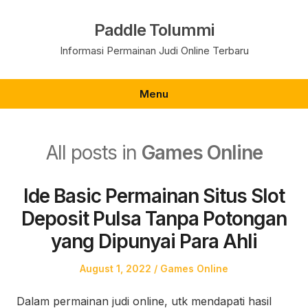
Skip
to
Paddle Tolummi
content
Informasi Permainan Judi Online Terbaru
Menu
All posts in
Games Online
Ide Basic Permainan Situs Slot
Deposit Pulsa Tanpa Potongan
yang Dipunyai Para Ahli
Posted
Posted
August 1, 2022
Games Online
on
in
Dalam permainan judi online, utk mendapati hasil