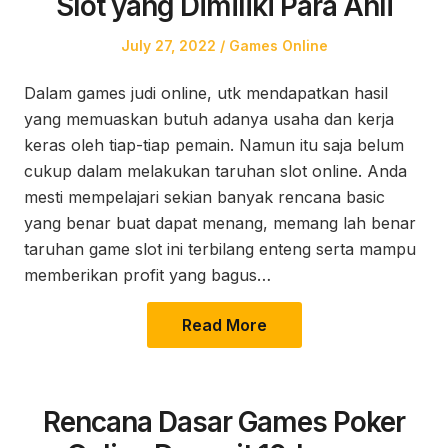
Slot yang Dimiliki Para Ahli
Posted
Posted
July 27, 2022
Games Online
on
in
Dalam games judi online, utk mendapatkan hasil
yang memuaskan butuh adanya usaha dan kerja
keras oleh tiap-tiap pemain. Namun itu saja belum
cukup dalam melakukan taruhan slot online. Anda
mesti mempelajari sekian banyak rencana basic
yang benar buat dapat menang, memang lah benar
taruhan game slot ini terbilang enteng serta mampu
memberikan profit yang bagus…
Read More
Rencana Dasar Games Poker