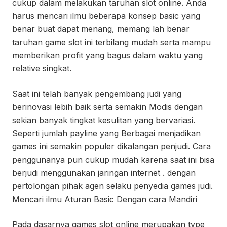
cukup dalam melakukan taruhan slot online. Anda
harus mencari ilmu beberapa konsep basic yang
benar buat dapat menang, memang lah benar
taruhan game slot ini terbilang mudah serta mampu
memberikan profit yang bagus dalam waktu yang
relative singkat.
Saat ini telah banyak pengembang judi yang
berinovasi lebih baik serta semakin Modis dengan
sekian banyak tingkat kesulitan yang bervariasi.
Seperti jumlah payline yang Berbagai menjadikan
games ini semakin populer dikalangan penjudi. Cara
penggunanya pun cukup mudah karena saat ini bisa
berjudi menggunakan jaringan internet . dengan
pertolongan pihak agen selaku penyedia games judi.
Mencari ilmu Aturan Basic Dengan cara Mandiri
Pada dasarnya games slot online merupakan type