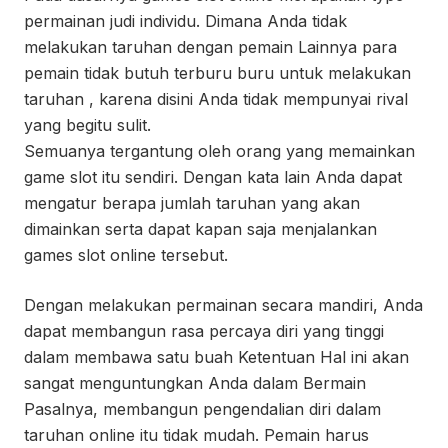
permainan judi individu. Dimana Anda tidak
melakukan taruhan dengan pemain Lainnya para
pemain tidak butuh terburu buru untuk melakukan
taruhan , karena disini Anda tidak mempunyai rival
yang begitu sulit.
Semuanya tergantung oleh orang yang memainkan
game slot itu sendiri. Dengan kata lain Anda dapat
mengatur berapa jumlah taruhan yang akan
dimainkan serta dapat kapan saja menjalankan
games slot online tersebut.
Dengan melakukan permainan secara mandiri, Anda
dapat membangun rasa percaya diri yang tinggi
dalam membawa satu buah Ketentuan Hal ini akan
sangat menguntungkan Anda dalam Bermain
Pasalnya, membangun pengendalian diri dalam
taruhan online itu tidak mudah. Pemain harus