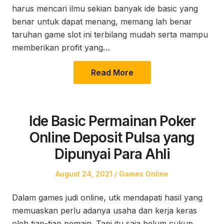
harus mencari ilmu sekian banyak ide basic yang
benar untuk dapat menang, memang lah benar
taruhan game slot ini terbilang mudah serta mampu
memberikan profit yang…
Read More
Ide Basic Permainan Poker
Online Deposit Pulsa yang
Dipunyai Para Ahli
Posted
Posted
August 24, 2021
Games Online
on
in
Dalam games judi online, utk mendapati hasil yang
memuaskan perlu adanya usaha dan kerja keras
oleh tiap-tiap pemain. Tapi itu saja belum cukup