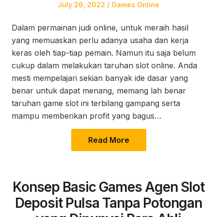
Posted
Posted
July 26, 2022
Games Online
on
in
Dalam permainan judi online, untuk meraih hasil
yang memuaskan perlu adanya usaha dan kerja
keras oleh tiap-tiap pemain. Namun itu saja belum
cukup dalam melakukan taruhan slot online. Anda
mesti mempelajari sekian banyak ide dasar yang
benar untuk dapat menang, memang lah benar
taruhan game slot ini terbilang gampang serta
mampu memberikan profit yang bagus…
Read More
Konsep Basic Games Agen Slot
Deposit Pulsa Tanpa Potongan