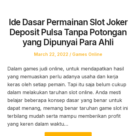
Ide Dasar Permainan Slot Joker
Deposit Pulsa Tanpa Potongan
yang Dipunyai Para Ahli
Posted
Posted
March 22, 2022
Games Online
on
in
Dalam games judi online, untuk mendapatkan hasil
yang memuaskan perlu adanya usaha dan kerja
keras oleh setiap pemain. Tapi itu saja belum cukup
dalam melakukan taruhan slot online. Anda mesti
belajar beberapa konsep dasar yang benar untuk
dapat menang, memang benar taruhan game slot ini
terbilang mudah serta mampu memberikan profit
yang keren dalam waktu…