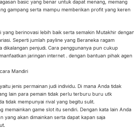
 gagasan basic yang benar untuk dapat menang, memang
bilang gampang serta mampu memberikan profit yang keren
i yang berinovasi lebih baik serta semakin Mutakhir denga
ariasi. Seperti jumlah payline yang Beraneka ragam
a dikalangan penjudi. Cara penggunanya pun cukup
emanfaatkan jaringan internet . dengan bantuan pihak agen
cara Mandiri
aitu jenis permainan judi individu. Di mana Anda tidak
g lain para pemain tidak perlu terburu buru utk
a tidak mempunyai rival yang begitu sulit.
 memainkan game slot itu sendiri. Dengan kata lain Anda
n yang akan dimainkan serta dapat kapan saja
ut.