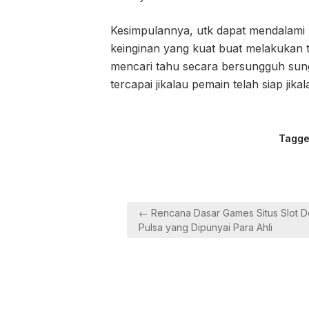
Kesimpulannya, utk dapat mendalami 
keinginan yang kuat buat melakukan 
mencari tahu secara bersungguh sung
tercapai jikalau pemain telah siap jika
Tagge
Post
← Rencana Dasar Games Situs Slot D
navigation
Pulsa yang Dipunyai Para Ahli