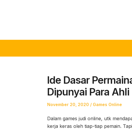
Skip
to
content
Ide Dasar Permain
Dipunyai Para Ahli
Posted
Posted
November 20, 2020
Games Online
on
in
Dalam games judi online, utk menda
kerja keras oleh tiap-tiap pemain. Ta