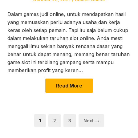
on
in
Dalam games judi online, untuk mendapatkan hasil
yang memuaskan perlu adanya usaha dan kerja
keras oleh setiap pemain. Tapi itu saja belum cukup
dalam melakukan taruhan slot online. Anda mesti
menggali ilmu sekian banyak rencana dasar yang
benar untuk dapat menang, memang benar taruhan
game slot ini terbilang gampang serta mampu
memberikan profit yang keren…
Read More
Posts
Page
Page
Page
1
2
3
Next →
pagination