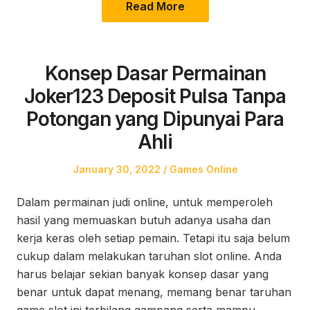
Read More
Konsep Dasar Permainan
Joker123 Deposit Pulsa Tanpa
Potongan yang Dipunyai Para
Ahli
Posted
Posted
January 30, 2022
Games Online
on
in
Dalam permainan judi online, untuk memperoleh
hasil yang memuaskan butuh adanya usaha dan
kerja keras oleh setiap pemain. Tetapi itu saja belum
cukup dalam melakukan taruhan slot online. Anda
harus belajar sekian banyak konsep dasar yang
benar untuk dapat menang, memang benar taruhan