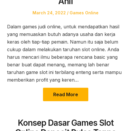
Ahli
Posted
Posted
March 24, 2022
Games Online
on
in
Dalam games judi online, untuk mendapatkan hasil
yang memuaskan butuh adanya usaha dan kerja
keras oleh tiap-tiap pemain. Namun itu saja belum
cukup dalam melakukan taruhan slot online. Anda
harus mencari ilmu beberapa rencana basic yang
benar buat dapat menang, memang lah benar
taruhan game slot ini terbilang enteng serta mampu
memberikan profit yang keren…
Read More
Konsep Dasar Games Slot