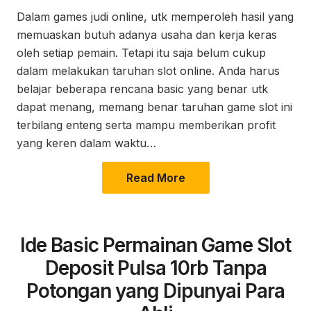
Dalam games judi online, utk memperoleh hasil yang
memuaskan butuh adanya usaha dan kerja keras
oleh setiap pemain. Tetapi itu saja belum cukup
dalam melakukan taruhan slot online. Anda harus
belajar beberapa rencana basic yang benar utk
dapat menang, memang benar taruhan game slot ini
terbilang enteng serta mampu memberikan profit
yang keren dalam waktu…
Read More
Ide Basic Permainan Game Slot
Deposit Pulsa 10rb Tanpa
Potongan yang Dipunyai Para