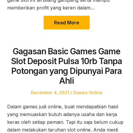
game slot ini terbilang gampang serta mampu
memberikan profit yang keren dalam…
Read More
Gagasan Basic Games Game
Slot Deposit Pulsa 10rb Tanpa
Potongan yang Dipunyai Para
Ahli
Posted
Posted
December 4, 2021
Games Online
on
in
Dalam games judi online, buat mendapatkan hasil
yang memuaskan butuh adanya usaha dan kerja
keras oleh setiap pemain. Tapi itu saja belum cukup
dalam melakukan taruhan slot online. Anda mesti