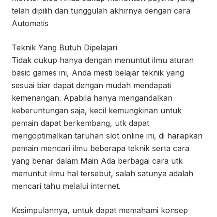
telah dipilih dan tunggulah akhirnya dengan cara
Automatis
Teknik Yang Butuh Dipelajari
Tidak cukup hanya dengan menuntut ilmu aturan
basic games ini, Anda mesti belajar teknik yang
sesuai biar dapat dengan mudah mendapati
kemenangan. Apabila hanya mengandalkan
keberuntungan saja, kecil kemungkinan untuk
pemain dapat berkembang, utk dapat
mengoptimalkan taruhan slot online ini, di harapkan
pemain mencari ilmu beberapa teknik serta cara
yang benar dalam Main Ada berbagai cara utk
menuntut ilmu hal tersebut, salah satunya adalah
mencari tahu melalui internet.
Kesimpulannya, untuk dapat memahami konsep