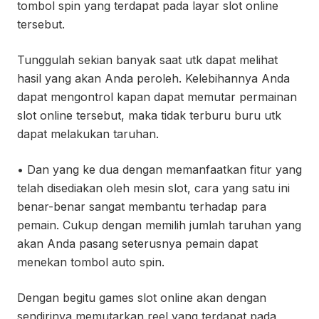
tombol spin yang terdapat pada layar slot online
tersebut.
Tunggulah sekian banyak saat utk dapat melihat
hasil yang akan Anda peroleh. Kelebihannya Anda
dapat mengontrol kapan dapat memutar permainan
slot online tersebut, maka tidak terburu buru utk
dapat melakukan taruhan.
• Dan yang ke dua dengan memanfaatkan fitur yang
telah disediakan oleh mesin slot, cara yang satu ini
benar-benar sangat membantu terhadap para
pemain. Cukup dengan memilih jumlah taruhan yang
akan Anda pasang seterusnya pemain dapat
menekan tombol auto spin.
Dengan begitu games slot online akan dengan
sendirinya memutarkan reel yang terdapat pada