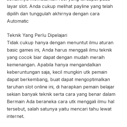
layar slot. Anda cukup melihat payline yang telah
dipilih dan tunggulah akhirnya dengan cara
Automatic
Teknik Yang Perlu Dipelajari
Tidak cukup hanya dengan menuntut ilmu aturan
basic games ini, Anda harus menggali ilmu teknik
yang cocok biar dapat dengan mudah meraih
kemenangan. Apabila hanya mengandalkan
keberuntungan saja, kecil mungkin utk pemain
dapat berkembang, buat dapat mengoptimalkan
taruhan slot online ini, di harapkan pemain belajar
sekian banyak teknik serta cara yang benar dalam
Bermain Ada beraneka cara utk menggali ilmu hal
tersebut, salah satunya yaitu mencari tahu lewat
internet.