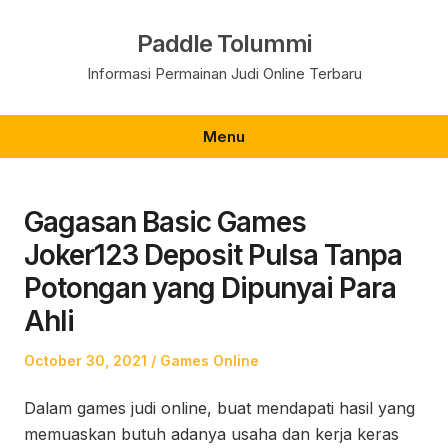
Skip
to
Paddle Tolummi
content
Informasi Permainan Judi Online Terbaru
Menu
Gagasan Basic Games
Joker123 Deposit Pulsa Tanpa
Potongan yang Dipunyai Para
Ahli
Posted
Posted
October 30, 2021
Games Online
on
in
Dalam games judi online, buat mendapati hasil yang
memuaskan butuh adanya usaha dan kerja keras