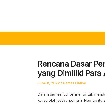
Skip
to
content
Rencana Dasar Per
yang Dimiliki Para 
Posted
Posted
June 8, 2022
Games Online
on
in
Dalam games judi online, untuk mend
keras oleh setiap pemain. Namun itu 