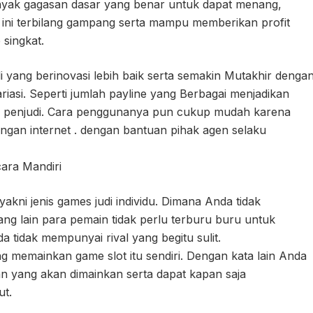
nyak gagasan dasar yang benar untuk dapat menang,
ini terbilang gampang serta mampu memberikan profit
 singkat.
i yang berinovasi lebih baik serta semakin Mutakhir denga
riasi. Seperti jumlah payline yang Berbagai menjadikan
an penjudi. Cara penggunanya pun cukup mudah karena
ringan internet . dengan bantuan pihak agen selaku
ara Mandiri
akni jenis games judi individu. Dimana Anda tidak
g lain para pemain tidak perlu terburu buru untuk
a tidak mempunyai rival yang begitu sulit.
 memainkan game slot itu sendiri. Dengan kata lain Anda
n yang akan dimainkan serta dapat kapan saja
ut.