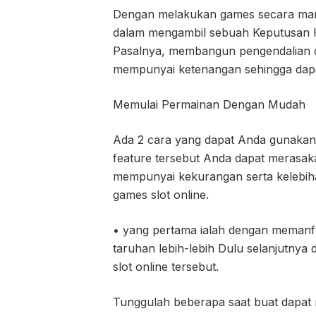
Dengan melakukan games secara mandi
dalam mengambil sebuah Keputusan H
Pasalnya, membangun pengendalian dir
mempunyai ketenangan sehingga dapa
Memulai Permainan Dengan Mudah
Ada 2 cara yang dapat Anda gunakan
feature tersebut Anda dapat merasak
mempunyai kekurangan serta kelebiha
games slot online.
• yang pertama ialah dengan memanf
taruhan lebih-lebih Dulu selanjutnya
slot online tersebut.
Tunggulah beberapa saat buat dapat 