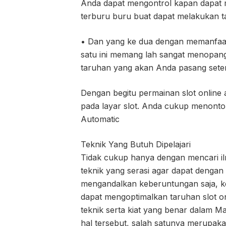
Anda dapat mengontrol kapan dapat m
terburu buru buat dapat melakukan t
• Dan yang ke dua dengan memanfaatka
satu ini memang lah sangat menopan
taruhan yang akan Anda pasang sete
Dengan begitu permainan slot online
pada layar slot. Anda cukup menonton
Automatic
Teknik Yang Butuh Dipelajari
Tidak cukup hanya dengan mencari il
teknik yang serasi agar dapat deng
mengandalkan keberuntungan saja, ke
dapat mengoptimalkan taruhan slot on
teknik serta kiat yang benar dalam 
hal tersebut, salah satunya merupakan