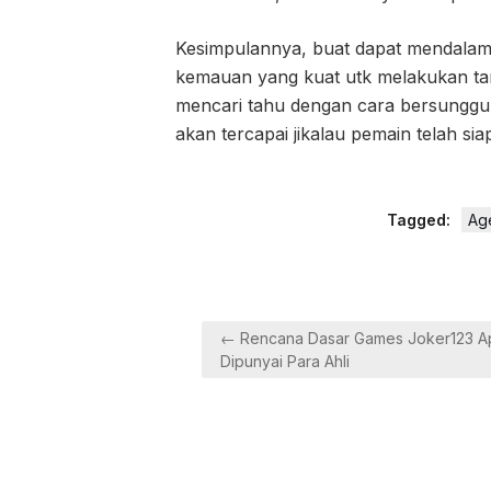
Kesimpulannya, buat dapat mendalami
kemauan yang kuat utk melakukan tar
mencari tahu dengan cara bersungguh
akan tercapai jikalau pemain telah siap
Tagged:
Ag
Post
← Rencana Dasar Games Joker123 A
navigation
Dipunyai Para Ahli