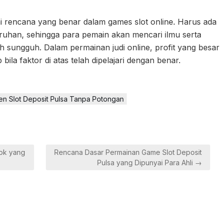
 rencana yang benar dalam games slot online. Harus ada
uhan, sehingga para pemain akan mencari ilmu serta
 sungguh. Dalam permainan judi online, profit yang besar
 bila faktor di atas telah dipelajari dengan benar.
en Slot Deposit Pulsa Tanpa Potongan
pk yang
Rencana Dasar Permainan Game Slot Deposit
Pulsa yang Dipunyai Para Ahli →