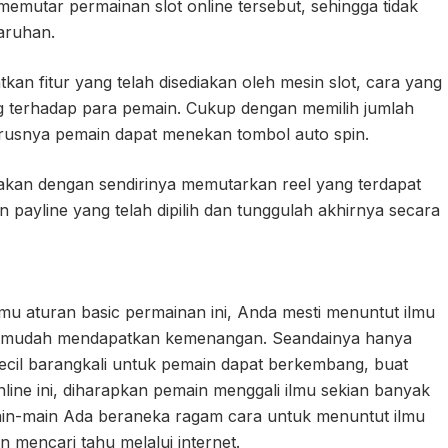
emutar permainan slot online tersebut, sehingga tidak
aruhan.
n fitur yang telah disediakan oleh mesin slot, cara yang
g terhadap para pemain. Cukup dengan memilih jumlah
rusnya pemain dapat menekan tombol auto spin.
 akan dengan sendirinya memutarkan reel yang terdapat
 payline yang telah dipilih dan tunggulah akhirnya secara
mu aturan basic permainan ini, Anda mesti menuntut ilmu
an mudah mendapatkan kemenangan. Seandainya hanya
cil barangkali untuk pemain dapat berkembang, buat
line ini, diharapkan pemain menggali ilmu sekian banyak
Main-main Ada beraneka ragam cara untuk menuntut ilmu
 mencari tahu melalui internet.