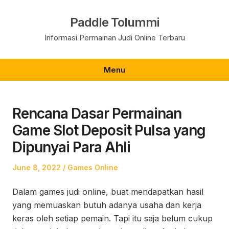
Skip
to
Paddle Tolummi
content
Informasi Permainan Judi Online Terbaru
Menu
Rencana Dasar Permainan
Game Slot Deposit Pulsa yang
Dipunyai Para Ahli
Posted
Posted
June 8, 2022
Games Online
on
in
Dalam games judi online, buat mendapatkan hasil
yang memuaskan butuh adanya usaha dan kerja
keras oleh setiap pemain. Tapi itu saja belum cukup