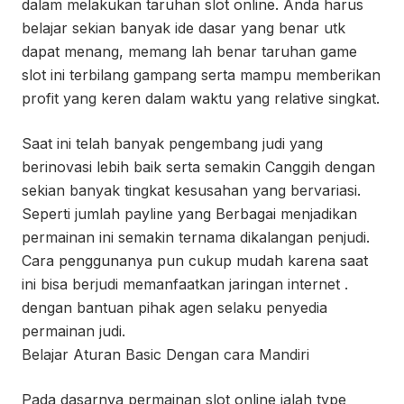
dalam melakukan taruhan slot online. Anda harus
belajar sekian banyak ide dasar yang benar utk
dapat menang, memang lah benar taruhan game
slot ini terbilang gampang serta mampu memberikan
profit yang keren dalam waktu yang relative singkat.
Saat ini telah banyak pengembang judi yang
berinovasi lebih baik serta semakin Canggih dengan
sekian banyak tingkat kesusahan yang bervariasi.
Seperti jumlah payline yang Berbagai menjadikan
permainan ini semakin ternama dikalangan penjudi.
Cara penggunanya pun cukup mudah karena saat
ini bisa berjudi memanfaatkan jaringan internet .
dengan bantuan pihak agen selaku penyedia
permainan judi.
Belajar Aturan Basic Dengan cara Mandiri
Pada dasarnya permainan slot online ialah type