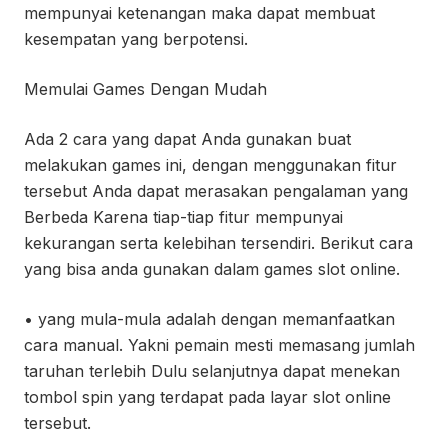
mempunyai ketenangan maka dapat membuat
kesempatan yang berpotensi.
Memulai Games Dengan Mudah
Ada 2 cara yang dapat Anda gunakan buat
melakukan games ini, dengan menggunakan fitur
tersebut Anda dapat merasakan pengalaman yang
Berbeda Karena tiap-tiap fitur mempunyai
kekurangan serta kelebihan tersendiri. Berikut cara
yang bisa anda gunakan dalam games slot online.
• yang mula-mula adalah dengan memanfaatkan
cara manual. Yakni pemain mesti memasang jumlah
taruhan terlebih Dulu selanjutnya dapat menekan
tombol spin yang terdapat pada layar slot online
tersebut.