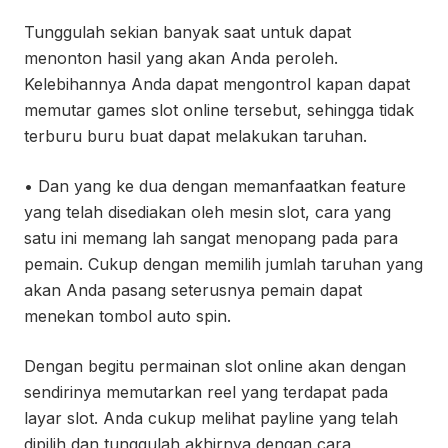
Tunggulah sekian banyak saat untuk dapat
menonton hasil yang akan Anda peroleh.
Kelebihannya Anda dapat mengontrol kapan dapat
memutar games slot online tersebut, sehingga tidak
terburu buru buat dapat melakukan taruhan.
• Dan yang ke dua dengan memanfaatkan feature
yang telah disediakan oleh mesin slot, cara yang
satu ini memang lah sangat menopang pada para
pemain. Cukup dengan memilih jumlah taruhan yang
akan Anda pasang seterusnya pemain dapat
menekan tombol auto spin.
Dengan begitu permainan slot online akan dengan
sendirinya memutarkan reel yang terdapat pada
layar slot. Anda cukup melihat payline yang telah
dipilih dan tunggulah akhirnya dengan cara