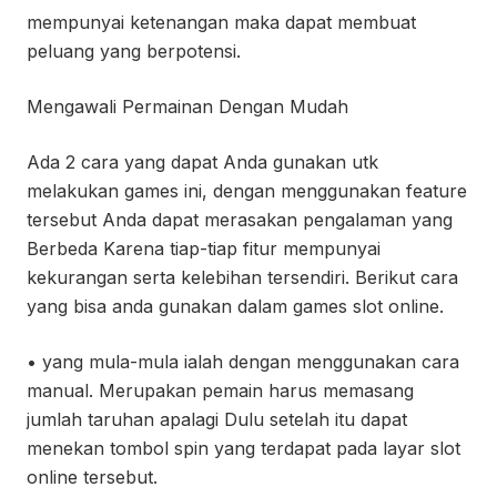
mempunyai ketenangan maka dapat membuat
peluang yang berpotensi.
Mengawali Permainan Dengan Mudah
Ada 2 cara yang dapat Anda gunakan utk
melakukan games ini, dengan menggunakan feature
tersebut Anda dapat merasakan pengalaman yang
Berbeda Karena tiap-tiap fitur mempunyai
kekurangan serta kelebihan tersendiri. Berikut cara
yang bisa anda gunakan dalam games slot online.
• yang mula-mula ialah dengan menggunakan cara
manual. Merupakan pemain harus memasang
jumlah taruhan apalagi Dulu setelah itu dapat
menekan tombol spin yang terdapat pada layar slot
online tersebut.