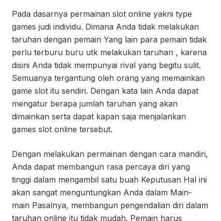
Pada dasarnya permainan slot online yakni type
games judi individu. Dimana Anda tidak melakukan
taruhan dengan pemain Yang lain para pemain tidak
perlu terburu buru utk melakukan taruhan , karena
disini Anda tidak mempunyai rival yang begitu sulit.
Semuanya tergantung oleh orang yang memainkan
game slot itu sendiri. Dengan kata lain Anda dapat
mengatur berapa jumlah taruhan yang akan
dimainkan serta dapat kapan saja menjalankan
games slot online tersebut.
Dengan melakukan permainan dengan cara mandiri,
Anda dapat membangun rasa percaya diri yang
tinggi dalam mengambil satu buah Keputusan Hal ini
akan sangat menguntungkan Anda dalam Main-
main Pasalnya, membangun pengendalian diri dalam
taruhan online itu tidak mudah. Pemain harus