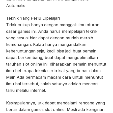
Automatis
Teknik Yang Perlu Dipelajari
Tidak cukup hanya dengan menggali ilmu aturan
dasar games ini, Anda harus mempelajari teknik
yang sesuai biar dapat dengan mudah meraih
kemenangan. Kalau hanya mengandalkan
keberuntungan saja, kecil bisa jadi buat pemain
dapat berkembang, buat dapat mengoptimalkan
taruhan slot online ini, diharapkan pemain menuntut
ilmu beberapa teknik serta kiat yang benar dalam
Main Ada bermacam macam cara untuk menuntut
ilmu hal tersebut, salah satunya adalah mencari
tahu melalui internet.
Kesimpulannya, utk dapat mendalami rencana yang
benar dalam games slot online. Mesti ada keinginan