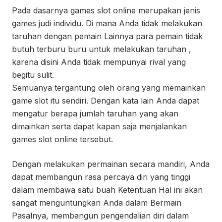
Pada dasarnya games slot online merupakan jenis
games judi individu. Di mana Anda tidak melakukan
taruhan dengan pemain Lainnya para pemain tidak
butuh terburu buru untuk melakukan taruhan ,
karena disini Anda tidak mempunyai rival yang
begitu sulit.
Semuanya tergantung oleh orang yang memainkan
game slot itu sendiri. Dengan kata lain Anda dapat
mengatur berapa jumlah taruhan yang akan
dimainkan serta dapat kapan saja menjalankan
games slot online tersebut.
Dengan melakukan permainan secara mandiri, Anda
dapat membangun rasa percaya diri yang tinggi
dalam membawa satu buah Ketentuan Hal ini akan
sangat menguntungkan Anda dalam Bermain
Pasalnya, membangun pengendalian diri dalam