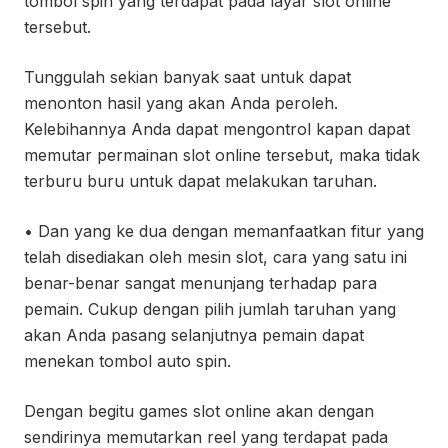
tombol spin yang terdapat pada layar slot online
tersebut.
Tunggulah sekian banyak saat untuk dapat
menonton hasil yang akan Anda peroleh.
Kelebihannya Anda dapat mengontrol kapan dapat
memutar permainan slot online tersebut, maka tidak
terburu buru untuk dapat melakukan taruhan.
• Dan yang ke dua dengan memanfaatkan fitur yang
telah disediakan oleh mesin slot, cara yang satu ini
benar-benar sangat menunjang terhadap para
pemain. Cukup dengan pilih jumlah taruhan yang
akan Anda pasang selanjutnya pemain dapat
menekan tombol auto spin.
Dengan begitu games slot online akan dengan
sendirinya memutarkan reel yang terdapat pada