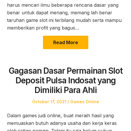
harus mencari ilmu beberapa rencana dasar yang
benar untuk dapat menang, memang lah benar
taruhan game slot ini terbilang mudah serta mampu
memberikan profit yang bagus…
Read More
Gagasan Dasar Permainan Slot
Deposit Pulsa Indosat yang
Dimiliki Para Ahli
Posted
Posted
October 17, 2021
Games Online
on
in
Dalam games judi online, buat meraih hasil yang
memuaskan butuh adanya usaha dan kerja keras
oleh setiap pemain. Tetapi itu saja belum cukup