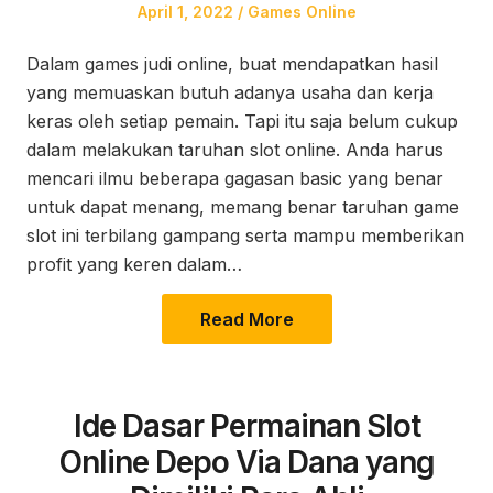
Posted
Posted
April 1, 2022
Games Online
on
in
Dalam games judi online, buat mendapatkan hasil
yang memuaskan butuh adanya usaha dan kerja
keras oleh setiap pemain. Tapi itu saja belum cukup
dalam melakukan taruhan slot online. Anda harus
mencari ilmu beberapa gagasan basic yang benar
untuk dapat menang, memang benar taruhan game
slot ini terbilang gampang serta mampu memberikan
profit yang keren dalam…
Read More
Ide Dasar Permainan Slot
Online Depo Via Dana yang