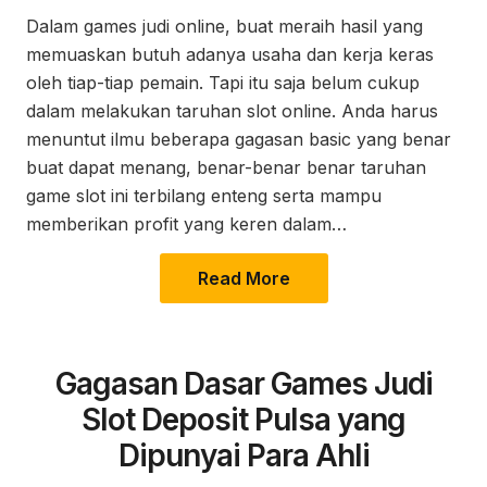
Dalam games judi online, buat meraih hasil yang
memuaskan butuh adanya usaha dan kerja keras
oleh tiap-tiap pemain. Tapi itu saja belum cukup
dalam melakukan taruhan slot online. Anda harus
menuntut ilmu beberapa gagasan basic yang benar
buat dapat menang, benar-benar benar taruhan
game slot ini terbilang enteng serta mampu
memberikan profit yang keren dalam…
Read More
Gagasan Dasar Games Judi
Slot Deposit Pulsa yang
Dipunyai Para Ahli