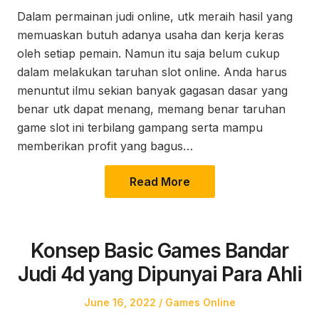
Dalam permainan judi online, utk meraih hasil yang
memuaskan butuh adanya usaha dan kerja keras
oleh setiap pemain. Namun itu saja belum cukup
dalam melakukan taruhan slot online. Anda harus
menuntut ilmu sekian banyak gagasan dasar yang
benar utk dapat menang, memang benar taruhan
game slot ini terbilang gampang serta mampu
memberikan profit yang bagus…
Read More
Konsep Basic Games Bandar
Judi 4d yang Dipunyai Para Ahli
Posted
Posted
June 16, 2022
Games Online
on
in