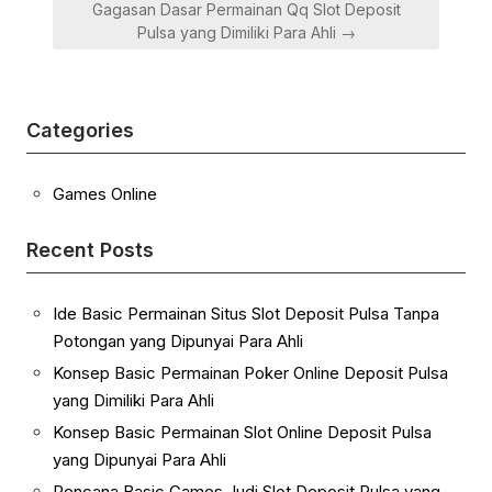
Gagasan Dasar Permainan Qq Slot Deposit
Pulsa yang Dimiliki Para Ahli →
Categories
Games Online
Recent Posts
Ide Basic Permainan Situs Slot Deposit Pulsa Tanpa
Potongan yang Dipunyai Para Ahli
Konsep Basic Permainan Poker Online Deposit Pulsa
yang Dimiliki Para Ahli
Konsep Basic Permainan Slot Online Deposit Pulsa
yang Dipunyai Para Ahli
Rencana Basic Games Judi Slot Deposit Pulsa yang