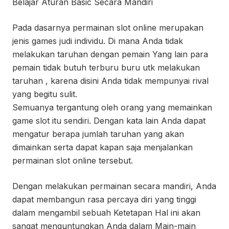
Belajar Aturan Basic Secara Mandiri
Pada dasarnya permainan slot online merupakan
jenis games judi individu. Di mana Anda tidak
melakukan taruhan dengan pemain Yang lain para
pemain tidak butuh terburu buru utk melakukan
taruhan , karena disini Anda tidak mempunyai rival
yang begitu sulit.
Semuanya tergantung oleh orang yang memainkan
game slot itu sendiri. Dengan kata lain Anda dapat
mengatur berapa jumlah taruhan yang akan
dimainkan serta dapat kapan saja menjalankan
permainan slot online tersebut.
Dengan melakukan permainan secara mandiri, Anda
dapat membangun rasa percaya diri yang tinggi
dalam mengambil sebuah Ketetapan Hal ini akan
sangat menguntungkan Anda dalam Main-main