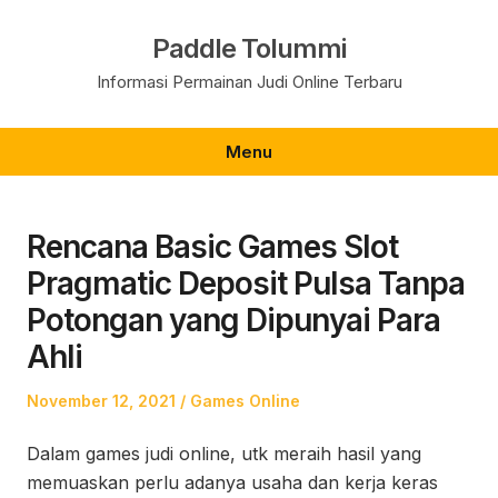
Skip
to
Paddle Tolummi
content
Informasi Permainan Judi Online Terbaru
Menu
Rencana Basic Games Slot
Pragmatic Deposit Pulsa Tanpa
Potongan yang Dipunyai Para
Ahli
Posted
Posted
November 12, 2021
Games Online
on
in
Dalam games judi online, utk meraih hasil yang
memuaskan perlu adanya usaha dan kerja keras