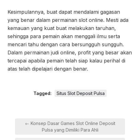
Kesimpulannya, buat dapat mendalami gagasan
yang benar dalam permainan slot online. Mesti ada
kemauan yang kuat buat melakukan taruhan,
sehingga para pemain akan menggali ilmu serta
mencari tahu dengan cara bersungguh sungguh.
Dalam permainan judi online, profit yang besar akan
tercapai apabila pemain telah siap kalau perihal di
atas telah dipelajari dengan benar.
Tagged:
Situs Slot Deposit Pulsa
Post
← Konsep Dasar Games Slot Online Deposit
navigation
Pulsa yang Dimiliki Para Ahli