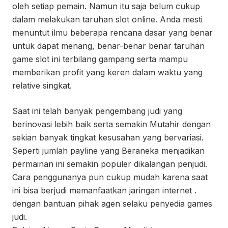
oleh setiap pemain. Namun itu saja belum cukup
dalam melakukan taruhan slot online. Anda mesti
menuntut ilmu beberapa rencana dasar yang benar
untuk dapat menang, benar-benar benar taruhan
game slot ini terbilang gampang serta mampu
memberikan profit yang keren dalam waktu yang
relative singkat.
Saat ini telah banyak pengembang judi yang
berinovasi lebih baik serta semakin Mutahir dengan
sekian banyak tingkat kesusahan yang bervariasi.
Seperti jumlah payline yang Beraneka menjadikan
permainan ini semakin populer dikalangan penjudi.
Cara penggunanya pun cukup mudah karena saat
ini bisa berjudi memanfaatkan jaringan internet .
dengan bantuan pihak agen selaku penyedia games
judi.