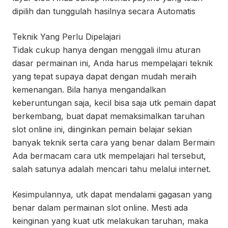
dipilih dan tunggulah hasilnya secara Automatis
Teknik Yang Perlu Dipelajari
Tidak cukup hanya dengan menggali ilmu aturan
dasar permainan ini, Anda harus mempelajari teknik
yang tepat supaya dapat dengan mudah meraih
kemenangan. Bila hanya mengandalkan
keberuntungan saja, kecil bisa saja utk pemain dapat
berkembang, buat dapat memaksimalkan taruhan
slot online ini, diinginkan pemain belajar sekian
banyak teknik serta cara yang benar dalam Bermain
Ada bermacam cara utk mempelajari hal tersebut,
salah satunya adalah mencari tahu melalui internet.
Kesimpulannya, utk dapat mendalami gagasan yang
benar dalam permainan slot online. Mesti ada
keinginan yang kuat utk melakukan taruhan, maka