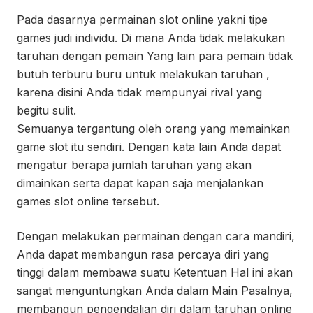
Pada dasarnya permainan slot online yakni tipe
games judi individu. Di mana Anda tidak melakukan
taruhan dengan pemain Yang lain para pemain tidak
butuh terburu buru untuk melakukan taruhan ,
karena disini Anda tidak mempunyai rival yang
begitu sulit.
Semuanya tergantung oleh orang yang memainkan
game slot itu sendiri. Dengan kata lain Anda dapat
mengatur berapa jumlah taruhan yang akan
dimainkan serta dapat kapan saja menjalankan
games slot online tersebut.
Dengan melakukan permainan dengan cara mandiri,
Anda dapat membangun rasa percaya diri yang
tinggi dalam membawa suatu Ketentuan Hal ini akan
sangat menguntungkan Anda dalam Main Pasalnya,
membangun pengendalian diri dalam taruhan online