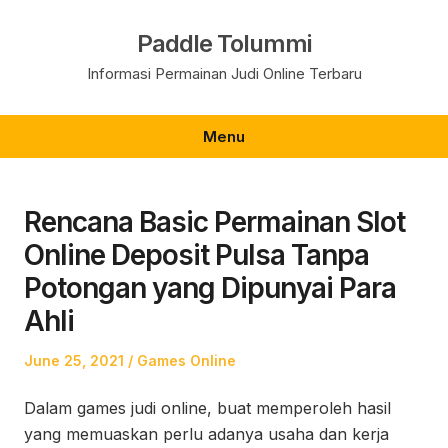
Skip
to
Paddle Tolummi
content
Informasi Permainan Judi Online Terbaru
Menu
Rencana Basic Permainan Slot
Online Deposit Pulsa Tanpa
Potongan yang Dipunyai Para
Ahli
Posted
Posted
June 25, 2021
Games Online
on
in
Dalam games judi online, buat memperoleh hasil
yang memuaskan perlu adanya usaha dan kerja