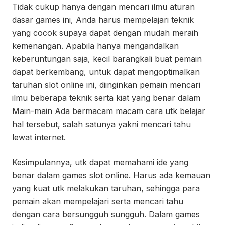
Tidak cukup hanya dengan mencari ilmu aturan
dasar games ini, Anda harus mempelajari teknik
yang cocok supaya dapat dengan mudah meraih
kemenangan. Apabila hanya mengandalkan
keberuntungan saja, kecil barangkali buat pemain
dapat berkembang, untuk dapat mengoptimalkan
taruhan slot online ini, diinginkan pemain mencari
ilmu beberapa teknik serta kiat yang benar dalam
Main-main Ada bermacam macam cara utk belajar
hal tersebut, salah satunya yakni mencari tahu
lewat internet.
Kesimpulannya, utk dapat memahami ide yang
benar dalam games slot online. Harus ada kemauan
yang kuat utk melakukan taruhan, sehingga para
pemain akan mempelajari serta mencari tahu
dengan cara bersungguh sungguh. Dalam games