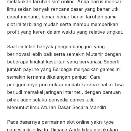
melakukan taruhan slot online. Anda harus mencari
ilmu sekian banyak rencana dasar yang benar utk
dapat menang, benar-benar benar taruhan game
slot ini terbilang mudah serta mampu memberikan
profit yang keren dalam waktu yang relative singkat.
Saat ini telah banyak pengembang judi yang
berinovasi lebih baik serta semakin Mutahir dengan
beberapa tingkat kesulitan yang bervariasi. Seperti
jumlah payline yang Berbagai menjadikan games ini
semakin ternama dikalangan penjudi. Cara
penggunanya pun cukup mudah karena saat ini bisa
berjudi memakai jaringan internet . dengan bantuan
pihak agen selaku penyedia games judi.
Menuntut ilmu Aturan Dasar Secara Mandiri
Pada dasarnya permainan slot online yakni type
games judi individu. Dimana Anda tidak melakukan