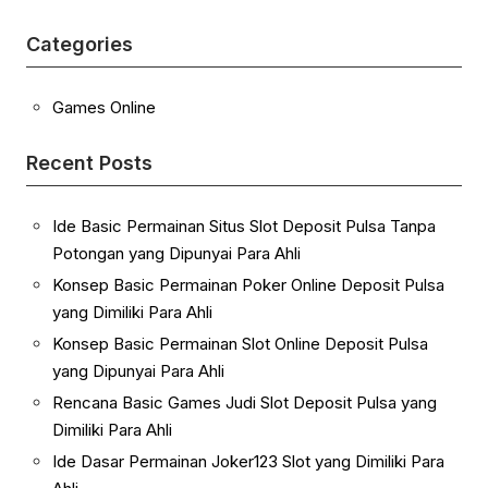
Categories
Games Online
Recent Posts
Ide Basic Permainan Situs Slot Deposit Pulsa Tanpa
Potongan yang Dipunyai Para Ahli
Konsep Basic Permainan Poker Online Deposit Pulsa
yang Dimiliki Para Ahli
Konsep Basic Permainan Slot Online Deposit Pulsa
yang Dipunyai Para Ahli
Rencana Basic Games Judi Slot Deposit Pulsa yang
Dimiliki Para Ahli
Ide Dasar Permainan Joker123 Slot yang Dimiliki Para