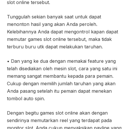
slot online tersebut.
Tunggulah sekian banyak saat untuk dapat
menonton hasil yang akan Anda peroleh.
Kelebihannya Anda dapat mengontrol kapan dapat
memutar games slot online tersebut, maka tidak
terburu buru utk dapat melakukan taruhan.
• Dan yang ke dua dengan memakai feature yang
telah disediakan oleh mesin slot, cara yang satu ini
memang sangat membantu kepada para pemain.
Cukup dengan memilih jumlah taruhan yang akan
Anda pasang setelah itu pemain dapat menekan
tombol auto spin.
Dengan begitu games slot online akan dengan
sendirinya memutarkan reel yang terdapat pada
monitor slot. Anda cukup menyaksikan payline yang