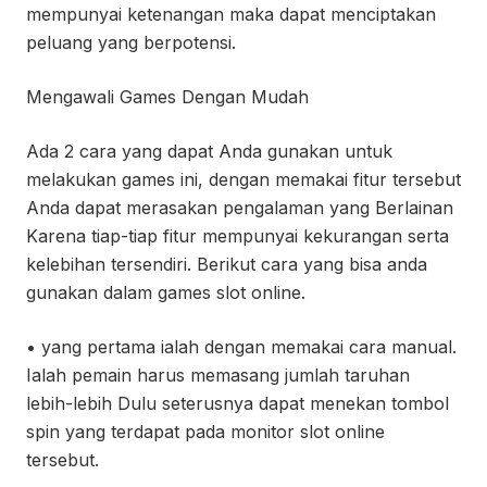
mempunyai ketenangan maka dapat menciptakan
peluang yang berpotensi.
Mengawali Games Dengan Mudah
Ada 2 cara yang dapat Anda gunakan untuk
melakukan games ini, dengan memakai fitur tersebut
Anda dapat merasakan pengalaman yang Berlainan
Karena tiap-tiap fitur mempunyai kekurangan serta
kelebihan tersendiri. Berikut cara yang bisa anda
gunakan dalam games slot online.
• yang pertama ialah dengan memakai cara manual.
Ialah pemain harus memasang jumlah taruhan
lebih-lebih Dulu seterusnya dapat menekan tombol
spin yang terdapat pada monitor slot online
tersebut.