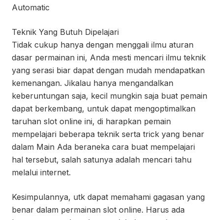
Automatic
Teknik Yang Butuh Dipelajari
Tidak cukup hanya dengan menggali ilmu aturan
dasar permainan ini, Anda mesti mencari ilmu teknik
yang serasi biar dapat dengan mudah mendapatkan
kemenangan. Jikalau hanya mengandalkan
keberuntungan saja, kecil mungkin saja buat pemain
dapat berkembang, untuk dapat mengoptimalkan
taruhan slot online ini, di harapkan pemain
mempelajari beberapa teknik serta trick yang benar
dalam Main Ada beraneka cara buat mempelajari
hal tersebut, salah satunya adalah mencari tahu
melalui internet.
Kesimpulannya, utk dapat memahami gagasan yang
benar dalam permainan slot online. Harus ada