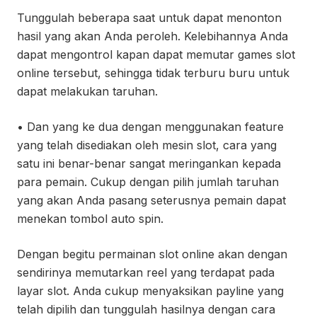
Tunggulah beberapa saat untuk dapat menonton
hasil yang akan Anda peroleh. Kelebihannya Anda
dapat mengontrol kapan dapat memutar games slot
online tersebut, sehingga tidak terburu buru untuk
dapat melakukan taruhan.
• Dan yang ke dua dengan menggunakan feature
yang telah disediakan oleh mesin slot, cara yang
satu ini benar-benar sangat meringankan kepada
para pemain. Cukup dengan pilih jumlah taruhan
yang akan Anda pasang seterusnya pemain dapat
menekan tombol auto spin.
Dengan begitu permainan slot online akan dengan
sendirinya memutarkan reel yang terdapat pada
layar slot. Anda cukup menyaksikan payline yang
telah dipilih dan tunggulah hasilnya dengan cara