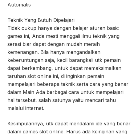
Automatis
Teknik Yang Butuh Dipelajari
Tidak cukup hanya dengan belajar aturan basic
games ini, Anda mesti menggali ilmu teknik yang
serasi biar dapat dengan mudah meraih
kemenangan. Bila hanya mengandalkan
keberuntungan saja, kecil barangkali utk pemain
dapat berkembang, untuk dapat memaksimalkan
taruhan slot online ini, di inginkan pemain
mempelajari beberapa teknik serta cara yang benar
dalam Main Ada berbagai cara untuk mempelajari
hal tersebut, salah satunya yaitu mencari tahu
melalui internet.
Kesimpulannya, utk dapat mendalami ide yang benar
dalam games slot online. Harus ada keinginan yang