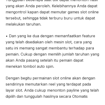
yang akan Anda peroleh. Kelebihannya Anda dapat
mengontrol kapan dapat memutar games slot online
tersebut, sehingga tidak terburu buru untuk dapat
melakukan taruhan.
• Dan yang ke dua dengan memanfaatkan feature
yang telah disediakan oleh mesin slot, cara yang
satu ini memang sangat membantu terhadap para
pemain. Cukup dengan memilih jumlah taruhan yang
akan Anda pasang setelah itu pemain dapat
menekan tombol auto spin.
Dengan begitu permainan slot online akan dengan
sendirinya memutarkan reel yang terdapat pada
layar slot. Anda cukup menonton payline yang telah
dipilih dan tunggulah hasilnya secara Otomatis