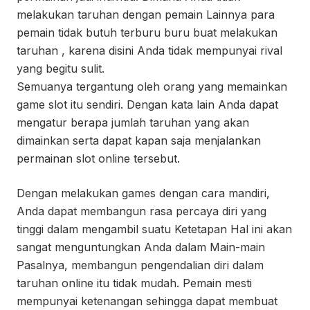
melakukan taruhan dengan pemain Lainnya para
pemain tidak butuh terburu buru buat melakukan
taruhan , karena disini Anda tidak mempunyai rival
yang begitu sulit.
Semuanya tergantung oleh orang yang memainkan
game slot itu sendiri. Dengan kata lain Anda dapat
mengatur berapa jumlah taruhan yang akan
dimainkan serta dapat kapan saja menjalankan
permainan slot online tersebut.
Dengan melakukan games dengan cara mandiri,
Anda dapat membangun rasa percaya diri yang
tinggi dalam mengambil suatu Ketetapan Hal ini akan
sangat menguntungkan Anda dalam Main-main
Pasalnya, membangun pengendalian diri dalam
taruhan online itu tidak mudah. Pemain mesti
mempunyai ketenangan sehingga dapat membuat