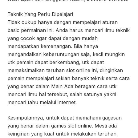
Teknik Yang Perlu Dipelajari
Tidak cukup hanya dengan mempelajari aturan
basic permainan ini, Anda harus mencari ilmu teknik
yang cocok agar dapat dengan mudah
mendapatkan kemenangan. Bila hanya
mengandalkan keberuntungan saja, kecil mungkin
utk pemain dapat berkembang, utk dapat
memaksimalkan taruhan slot online ini, diinginkan
pemain mempelajari sekian banyak teknik serta cara
yang benar dalam Main Ada beragam cara utk
mencari ilmu hal tersebut, salah satunya yakni
mencari tahu melalui internet.
Kesimpulannya, untuk dapat memahami gagasan
yang benar dalam games slot online. Mesti ada
keinginan yang kuat untuk melakukan taruhan,