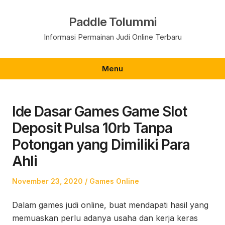
Skip
to
Paddle Tolummi
content
Informasi Permainan Judi Online Terbaru
Menu
Ide Dasar Games Game Slot
Deposit Pulsa 10rb Tanpa
Potongan yang Dimiliki Para
Ahli
Posted
Posted
November 23, 2020
Games Online
on
in
Dalam games judi online, buat mendapati hasil yang
memuaskan perlu adanya usaha dan kerja keras