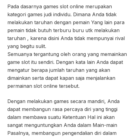
Pada dasarnya games slot online merupakan
kategori games judi individu. Dimana Anda tidak
melakukan taruhan dengan pemain Yang lain para
pemain tidak butuh terburu buru utk melakukan
taruhan , karena disini Anda tidak mempunyai rival
yang begitu sulit.
Semuanya tergantung oleh orang yang memainkan
game slot itu sendiri. Dengan kata lain Anda dapat
mengatur berapa jumlah taruhan yang akan
dimainkan serta dapat kapan saja menjalankan
permainan slot online tersebut.
Dengan melakukan games secara mandiri, Anda
dapat membangun rasa percaya diri yang tinggi
dalam membawa suatu Ketentuan Hal ini akan
sangat menguntungkan Anda dalam Main-main
Pasalnya, membangun pengendalian diri dalam