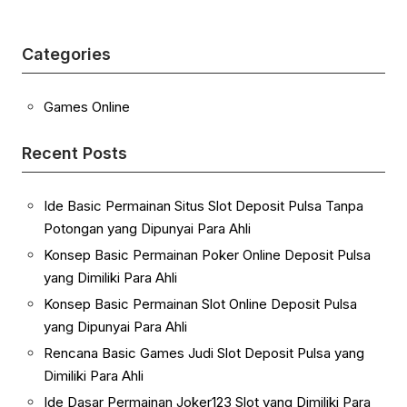
Categories
Games Online
Recent Posts
Ide Basic Permainan Situs Slot Deposit Pulsa Tanpa
Potongan yang Dipunyai Para Ahli
Konsep Basic Permainan Poker Online Deposit Pulsa
yang Dimiliki Para Ahli
Konsep Basic Permainan Slot Online Deposit Pulsa
yang Dipunyai Para Ahli
Rencana Basic Games Judi Slot Deposit Pulsa yang
Dimiliki Para Ahli
Ide Dasar Permainan Joker123 Slot yang Dimiliki Para