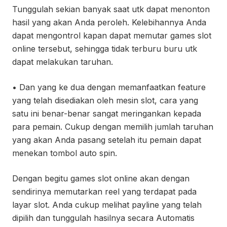
Tunggulah sekian banyak saat utk dapat menonton
hasil yang akan Anda peroleh. Kelebihannya Anda
dapat mengontrol kapan dapat memutar games slot
online tersebut, sehingga tidak terburu buru utk
dapat melakukan taruhan.
• Dan yang ke dua dengan memanfaatkan feature
yang telah disediakan oleh mesin slot, cara yang
satu ini benar-benar sangat meringankan kepada
para pemain. Cukup dengan memilih jumlah taruhan
yang akan Anda pasang setelah itu pemain dapat
menekan tombol auto spin.
Dengan begitu games slot online akan dengan
sendirinya memutarkan reel yang terdapat pada
layar slot. Anda cukup melihat payline yang telah
dipilih dan tunggulah hasilnya secara Automatis