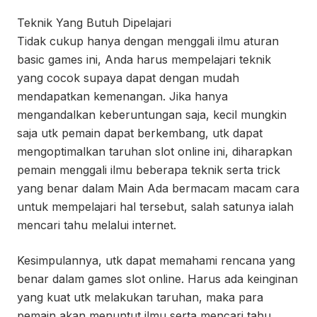
Teknik Yang Butuh Dipelajari
Tidak cukup hanya dengan menggali ilmu aturan
basic games ini, Anda harus mempelajari teknik
yang cocok supaya dapat dengan mudah
mendapatkan kemenangan. Jika hanya
mengandalkan keberuntungan saja, kecil mungkin
saja utk pemain dapat berkembang, utk dapat
mengoptimalkan taruhan slot online ini, diharapkan
pemain menggali ilmu beberapa teknik serta trick
yang benar dalam Main Ada bermacam macam cara
untuk mempelajari hal tersebut, salah satunya ialah
mencari tahu melalui internet.
Kesimpulannya, utk dapat memahami rencana yang
benar dalam games slot online. Harus ada keinginan
yang kuat utk melakukan taruhan, maka para
pemain akan menuntut ilmu serta mencari tahu