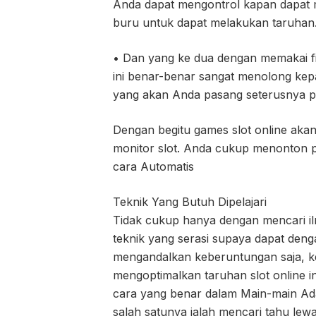
Anda dapat mengontrol kapan dapat m
buru untuk dapat melakukan taruhan
• Dan yang ke dua dengan memakai fit
ini benar-benar sangat menolong kep
yang akan Anda pasang seterusnya p
Dengan begitu games slot online aka
monitor slot. Anda cukup menonton pa
cara Automatis
Teknik Yang Butuh Dipelajari
Tidak cukup hanya dengan mencari il
teknik yang serasi supaya dapat d
mengandalkan keberuntungan saja, ke
mengoptimalkan taruhan slot online i
cara yang benar dalam Main-main Ada
salah satunya ialah mencari tahu lewat