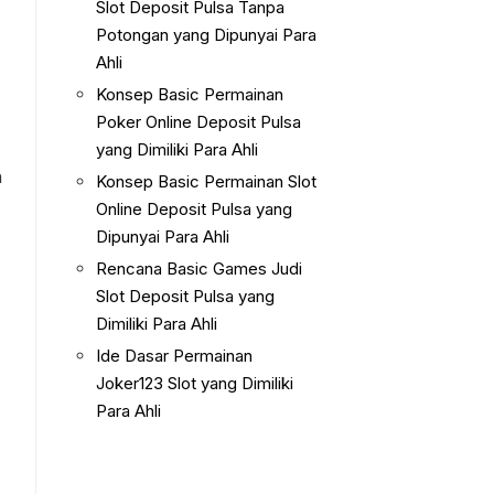
Slot Deposit Pulsa Tanpa
Potongan yang Dipunyai Para
Ahli
Konsep Basic Permainan
Poker Online Deposit Pulsa
yang Dimiliki Para Ahli
h
Konsep Basic Permainan Slot
Online Deposit Pulsa yang
Dipunyai Para Ahli
Rencana Basic Games Judi
Slot Deposit Pulsa yang
Dimiliki Para Ahli
Ide Dasar Permainan
Joker123 Slot yang Dimiliki
Para Ahli