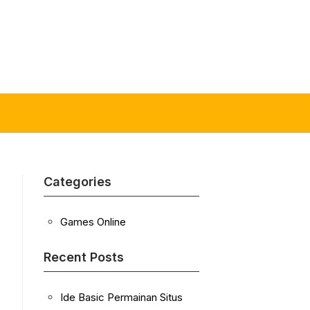
Categories
Games Online
Recent Posts
Ide Basic Permainan Situs