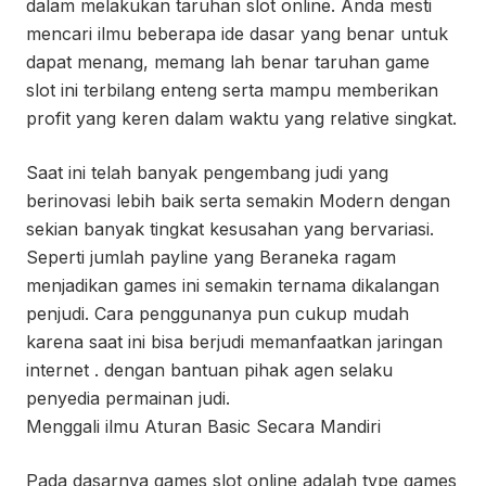
dalam melakukan taruhan slot online. Anda mesti
mencari ilmu beberapa ide dasar yang benar untuk
dapat menang, memang lah benar taruhan game
slot ini terbilang enteng serta mampu memberikan
profit yang keren dalam waktu yang relative singkat.
Saat ini telah banyak pengembang judi yang
berinovasi lebih baik serta semakin Modern dengan
sekian banyak tingkat kesusahan yang bervariasi.
Seperti jumlah payline yang Beraneka ragam
menjadikan games ini semakin ternama dikalangan
penjudi. Cara penggunanya pun cukup mudah
karena saat ini bisa berjudi memanfaatkan jaringan
internet . dengan bantuan pihak agen selaku
penyedia permainan judi.
Menggali ilmu Aturan Basic Secara Mandiri
Pada dasarnya games slot online adalah type games