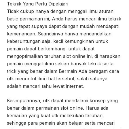
Teknik Yang Perlu Dipelajari
Tidak cukup hanya dengan menggali ilmu aturan
basic permainan ini, Anda harus mencari ilmu teknik
yang tepat supaya dapat dengan mudah mendapati
kemenangan. Seandainya hanya mengandalkan
keberuntungan saja, kecil kemungkinan untuk
pemain dapat berkembang, untuk dapat
mengoptimalkan taruhan slot online ini, di harapkan
pemain menggali ilmu sekian banyak teknik serta
trick yang benar dalam Bermain Ada beragam cara
utk menuntut ilmu hal tersebut, salah satunya
adalah mencari tahu lewat internet.
Kesimpulannya, utk dapat mendalami konsep yang
benar dalam permainan slot online. Harus ada
kemauan yang kuat utk melakukan taruhan,
sehingga para pemain akan belajar serta mencari