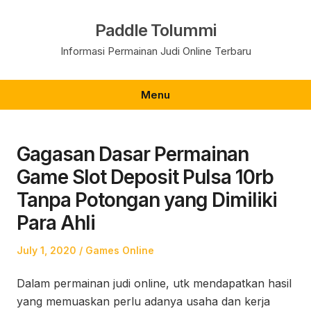
Skip
to
Paddle Tolummi
content
Informasi Permainan Judi Online Terbaru
Menu
Gagasan Dasar Permainan
Game Slot Deposit Pulsa 10rb
Tanpa Potongan yang Dimiliki
Para Ahli
Posted
Posted
July 1, 2020
Games Online
on
in
Dalam permainan judi online, utk mendapatkan hasil
yang memuaskan perlu adanya usaha dan kerja