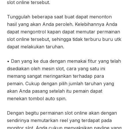
slot online tersebut.
Tunggulah beberapa saat buat dapat menonton
hasil yang akan Anda peroleh. Kelebihannya Anda
dapat mengontrol kapan dapat memutar permainan
slot online tersebut, sehingga tidak terburu buru utk
dapat melakukan taruhan.
• Dan yang ke dua dengan memakai fitur yang telah
disediakan oleh mesin slot, cara yang satu ini
memang sangat meringankan terhadap para
pemain. Cukup dengan pilih jumlah taruhan yang
akan Anda pasang setelah itu pemain dapat
menekan tombol auto spin.
Dengan begitu permainan slot online akan dengan
sendirinya memutarkan reel yang terdapat pada
monitor slot. Anda cukup menyaksikan payline yang