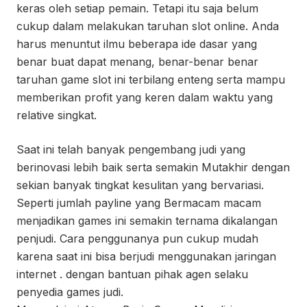
keras oleh setiap pemain. Tetapi itu saja belum
cukup dalam melakukan taruhan slot online. Anda
harus menuntut ilmu beberapa ide dasar yang
benar buat dapat menang, benar-benar benar
taruhan game slot ini terbilang enteng serta mampu
memberikan profit yang keren dalam waktu yang
relative singkat.
Saat ini telah banyak pengembang judi yang
berinovasi lebih baik serta semakin Mutakhir dengan
sekian banyak tingkat kesulitan yang bervariasi.
Seperti jumlah payline yang Bermacam macam
menjadikan games ini semakin ternama dikalangan
penjudi. Cara penggunanya pun cukup mudah
karena saat ini bisa berjudi menggunakan jaringan
internet . dengan bantuan pihak agen selaku
penyedia games judi.