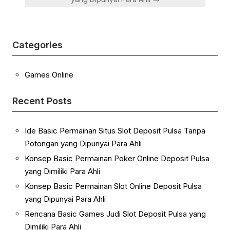
Categories
Games Online
Recent Posts
Ide Basic Permainan Situs Slot Deposit Pulsa Tanpa
Potongan yang Dipunyai Para Ahli
Konsep Basic Permainan Poker Online Deposit Pulsa
yang Dimiliki Para Ahli
Konsep Basic Permainan Slot Online Deposit Pulsa
yang Dipunyai Para Ahli
Rencana Basic Games Judi Slot Deposit Pulsa yang
Dimiliki Para Ahli