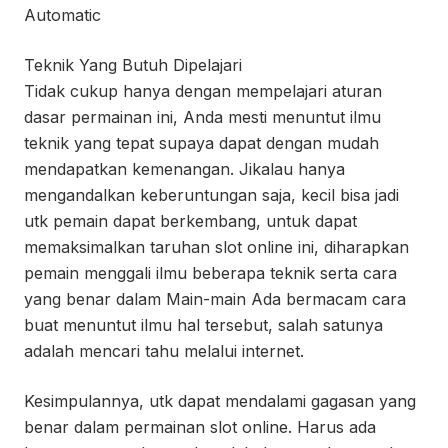
Automatic
Teknik Yang Butuh Dipelajari
Tidak cukup hanya dengan mempelajari aturan
dasar permainan ini, Anda mesti menuntut ilmu
teknik yang tepat supaya dapat dengan mudah
mendapatkan kemenangan. Jikalau hanya
mengandalkan keberuntungan saja, kecil bisa jadi
utk pemain dapat berkembang, untuk dapat
memaksimalkan taruhan slot online ini, diharapkan
pemain menggali ilmu beberapa teknik serta cara
yang benar dalam Main-main Ada bermacam cara
buat menuntut ilmu hal tersebut, salah satunya
adalah mencari tahu melalui internet.
Kesimpulannya, utk dapat mendalami gagasan yang
benar dalam permainan slot online. Harus ada