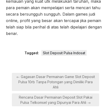
kemauan yang kuat utk melakukan taruhan, maka
para pemain akan mempelajari serta mencari tahu
secara bersungguh sungguh. Dalam games judi
online, profit yang besar akan tercapai jika pemain
telah siap bila perihal di atas telah dipelajari dengan
benar.
Tagged:
Slot Deposit Pulsa Indosat
Post
← Gagasan Dasar Permainan Game Slot Deposit
navigation
Pulsa 10rb Tanpa Potongan yang Dimiliki Para
Ahli
Rencana Dasar Permainan Deposit Slot Pakai
Pulsa Telkomsel yang Dipunyai Para Ahli →