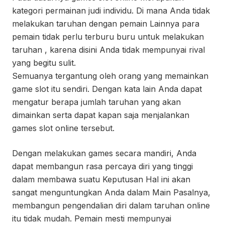
kategori permainan judi individu. Di mana Anda tidak
melakukan taruhan dengan pemain Lainnya para
pemain tidak perlu terburu buru untuk melakukan
taruhan , karena disini Anda tidak mempunyai rival
yang begitu sulit.
Semuanya tergantung oleh orang yang memainkan
game slot itu sendiri. Dengan kata lain Anda dapat
mengatur berapa jumlah taruhan yang akan
dimainkan serta dapat kapan saja menjalankan
games slot online tersebut.
Dengan melakukan games secara mandiri, Anda
dapat membangun rasa percaya diri yang tinggi
dalam membawa suatu Keputusan Hal ini akan
sangat menguntungkan Anda dalam Main Pasalnya,
membangun pengendalian diri dalam taruhan online
itu tidak mudah. Pemain mesti mempunyai