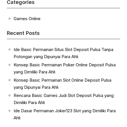
Categories
Games Online
Recent Posts
Ide Basic Permainan Situs Slot Deposit Pulsa Tanpa
Potongan yang Dipunyai Para Ahli
Konsep Basic Permainan Poker Online Deposit Pulsa
yang Dimiliki Para Ahli
Konsep Basic Permainan Slot Online Deposit Pulsa
yang Dipunyai Para Ahli
Rencana Basic Games Judi Slot Deposit Pulsa yang
Dimiliki Para Ahli
Ide Dasar Permainan Joker123 Slot yang Dimiliki Para
Ahli