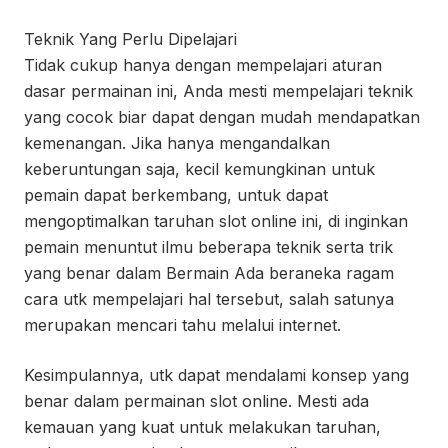
Teknik Yang Perlu Dipelajari
Tidak cukup hanya dengan mempelajari aturan
dasar permainan ini, Anda mesti mempelajari teknik
yang cocok biar dapat dengan mudah mendapatkan
kemenangan. Jika hanya mengandalkan
keberuntungan saja, kecil kemungkinan untuk
pemain dapat berkembang, untuk dapat
mengoptimalkan taruhan slot online ini, di inginkan
pemain menuntut ilmu beberapa teknik serta trik
yang benar dalam Bermain Ada beraneka ragam
cara utk mempelajari hal tersebut, salah satunya
merupakan mencari tahu melalui internet.
Kesimpulannya, utk dapat mendalami konsep yang
benar dalam permainan slot online. Mesti ada
kemauan yang kuat untuk melakukan taruhan,