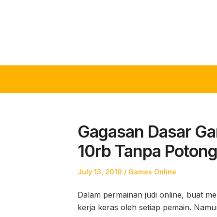
Skip
to
content
Gagasan Dasar Gam
10rb Tanpa Potong
Posted
Posted
July 13, 2019
Games Online
on
in
Dalam permainan judi online, buat 
kerja keras oleh setiap pemain. Namu