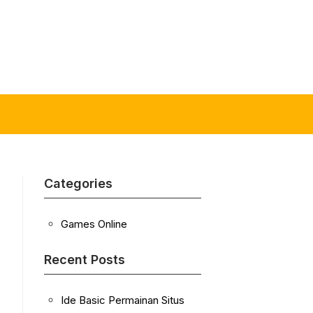
Categories
Games Online
Recent Posts
Ide Basic Permainan Situs