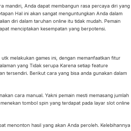
 mandiri, Anda dapat membangun rasa percaya diri yang
etapan Hal ini akan sangat menguntungkan Anda dalam
an diri dalam taruhan online itu tidak mudah. Pemain
pat menciptakan kesempatan yang berpotensi.
 utk melakukan games ini, dengan memanfaatkan fitur
laman yang Tidak serupa Karena setiap feature
n tersendiri. Berikut cara yang bisa anda gunakan dalam
nakan cara manual. Yakni pemain mesti memasang jumlah
menekan tombol spin yang terdapat pada layar slot online
pat menonton hasil yang akan Anda peroleh. Kelebihannya