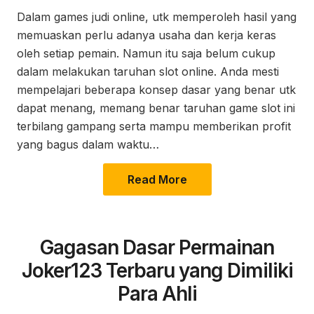
Dalam games judi online, utk memperoleh hasil yang
memuaskan perlu adanya usaha dan kerja keras
oleh setiap pemain. Namun itu saja belum cukup
dalam melakukan taruhan slot online. Anda mesti
mempelajari beberapa konsep dasar yang benar utk
dapat menang, memang benar taruhan game slot ini
terbilang gampang serta mampu memberikan profit
yang bagus dalam waktu…
Read More
Gagasan Dasar Permainan
Joker123 Terbaru yang Dimiliki
Para Ahli