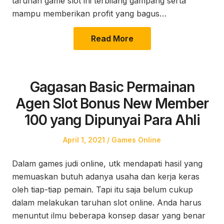
taruhan game slot ini terbilang gampang serta
mampu memberikan profit yang bagus…
Read More
Gagasan Basic Permainan
Agen Slot Bonus New Member
100 yang Dipunyai Para Ahli
Posted
Posted
April 1, 2021
Games Online
on
in
Dalam games judi online, utk mendapati hasil yang
memuaskan butuh adanya usaha dan kerja keras
oleh tiap-tiap pemain. Tapi itu saja belum cukup
dalam melakukan taruhan slot online. Anda harus
menuntut ilmu beberapa konsep dasar yang benar