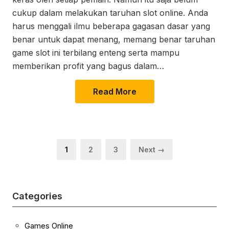
cukup dalam melakukan taruhan slot online. Anda
harus menggali ilmu beberapa gagasan dasar yang
benar untuk dapat menang, memang benar taruhan
game slot ini terbilang enteng serta mampu
memberikan profit yang bagus dalam…
Read More
Posts
Page
Page
Page
1
2
3
Next →
pagination
Categories
Games Online