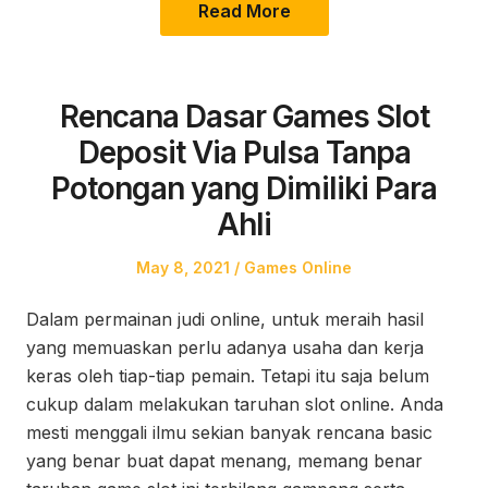
Read More
Rencana Dasar Games Slot
Deposit Via Pulsa Tanpa
Potongan yang Dimiliki Para
Ahli
Posted
Posted
May 8, 2021
Games Online
on
in
Dalam permainan judi online, untuk meraih hasil
yang memuaskan perlu adanya usaha dan kerja
keras oleh tiap-tiap pemain. Tetapi itu saja belum
cukup dalam melakukan taruhan slot online. Anda
mesti menggali ilmu sekian banyak rencana basic
yang benar buat dapat menang, memang benar