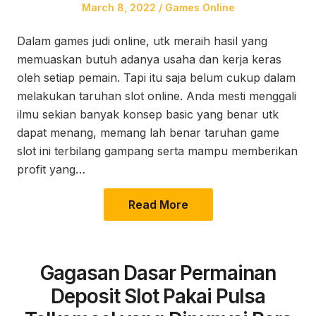
Posted
Posted
March 8, 2022
Games Online
on
in
Dalam games judi online, utk meraih hasil yang
memuaskan butuh adanya usaha dan kerja keras
oleh setiap pemain. Tapi itu saja belum cukup dalam
melakukan taruhan slot online. Anda mesti menggali
ilmu sekian banyak konsep basic yang benar utk
dapat menang, memang lah benar taruhan game
slot ini terbilang gampang serta mampu memberikan
profit yang…
Read More
Gagasan Dasar Permainan
Deposit Slot Pakai Pulsa