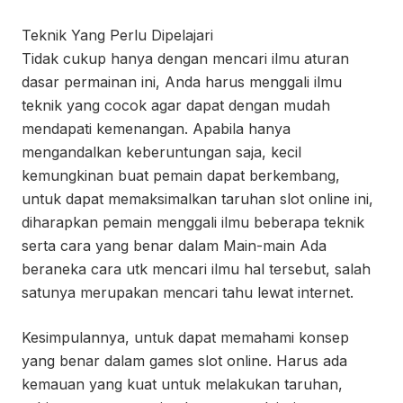
Teknik Yang Perlu Dipelajari
Tidak cukup hanya dengan mencari ilmu aturan
dasar permainan ini, Anda harus menggali ilmu
teknik yang cocok agar dapat dengan mudah
mendapati kemenangan. Apabila hanya
mengandalkan keberuntungan saja, kecil
kemungkinan buat pemain dapat berkembang,
untuk dapat memaksimalkan taruhan slot online ini,
diharapkan pemain menggali ilmu beberapa teknik
serta cara yang benar dalam Main-main Ada
beraneka cara utk mencari ilmu hal tersebut, salah
satunya merupakan mencari tahu lewat internet.
Kesimpulannya, untuk dapat memahami konsep
yang benar dalam games slot online. Harus ada
kemauan yang kuat untuk melakukan taruhan,