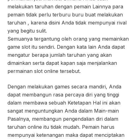
melakukan taruhan dengan pemain Lainnya para
pemain tidak perlu terburu buru buat melakukan
taruhan , karena disini Anda tidak mempunyai rival
yang begitu sulit.
Semuanya tergantung oleh orang yang memainkan
game slot itu sendiri. Dengan kata lain Anda dapat
mengatur berapa jumlah taruhan yang akan
dimainkan serta dapat kapan saja menjalankan
permainan slot online tersebut.
Dengan melakukan games secara mandiri, Anda
dapat membangun rasa percaya diri yang tinggi
dalam membawa sebuah Ketetapan Hal ini akan
sangat menguntungkan Anda dalam Main-main
Pasalnya, membangun pengendalian diri dalam
taruhan online itu tidak mudah. Pemain harus
mempunyai ketenangan maka dapat menciptakan