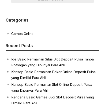
Categories
Games Online
Recent Posts
Ide Basic Permainan Situs Slot Deposit Pulsa Tanpa
Potongan yang Dipunyai Para Ahli
Konsep Basic Permainan Poker Online Deposit Pulsa
yang Dimiliki Para Ahli
Konsep Basic Permainan Slot Online Deposit Pulsa
yang Dipunyai Para Ahli
Rencana Basic Games Judi Slot Deposit Pulsa yang
Dimiliki Para Ahli