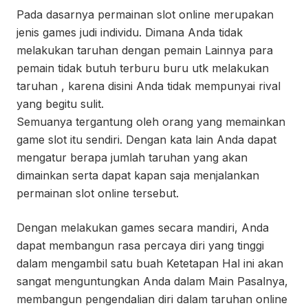
Pada dasarnya permainan slot online merupakan
jenis games judi individu. Dimana Anda tidak
melakukan taruhan dengan pemain Lainnya para
pemain tidak butuh terburu buru utk melakukan
taruhan , karena disini Anda tidak mempunyai rival
yang begitu sulit.
Semuanya tergantung oleh orang yang memainkan
game slot itu sendiri. Dengan kata lain Anda dapat
mengatur berapa jumlah taruhan yang akan
dimainkan serta dapat kapan saja menjalankan
permainan slot online tersebut.
Dengan melakukan games secara mandiri, Anda
dapat membangun rasa percaya diri yang tinggi
dalam mengambil satu buah Ketetapan Hal ini akan
sangat menguntungkan Anda dalam Main Pasalnya,
membangun pengendalian diri dalam taruhan online