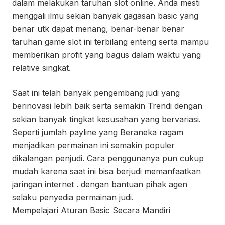
dalam melakukan taruhan slot online. Anda mesti
menggali ilmu sekian banyak gagasan basic yang
benar utk dapat menang, benar-benar benar
taruhan game slot ini terbilang enteng serta mampu
memberikan profit yang bagus dalam waktu yang
relative singkat.
Saat ini telah banyak pengembang judi yang
berinovasi lebih baik serta semakin Trendi dengan
sekian banyak tingkat kesusahan yang bervariasi.
Seperti jumlah payline yang Beraneka ragam
menjadikan permainan ini semakin populer
dikalangan penjudi. Cara penggunanya pun cukup
mudah karena saat ini bisa berjudi memanfaatkan
jaringan internet . dengan bantuan pihak agen
selaku penyedia permainan judi.
Mempelajari Aturan Basic Secara Mandiri