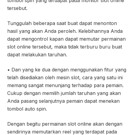
tombol spin yang terdapat pada monitor slot online
tersebut.
Tunggulah beberapa saat buat dapat menonton
hasil yang akan Anda peroleh. Kelebihannya Anda
dapat mengontrol kapan dapat memutar permainan
slot online tersebut, maka tidak terburu buru buat
dapat melakukan taruhan.
• Dan yang ke dua dengan menggunakan fitur yang
telah disediakan oleh mesin slot, cara yang satu ini
memang sangat menunjang terhadap para pemain.
Cukup dengan memilih jumlah taruhan yang akan
Anda pasang selanjutnya pemain dapat menekan
tombol auto spin.
Dengan begitu permainan slot online akan dengan
sendirinya memutarkan reel yang terdapat pada