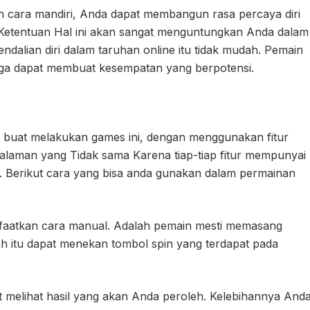
cara mandiri, Anda dapat membangun rasa percaya diri
 Ketentuan Hal ini akan sangat menguntungkan Anda dalam
alian diri dalam taruhan online itu tidak mudah. Pemain
ga dapat membuat kesempatan yang berpotensi.
 buat melakukan games ini, dengan menggunakan fitur
laman yang Tidak sama Karena tiap-tiap fitur mempunyai
i. Berikut cara yang bisa anda gunakan dalam permainan
faatkan cara manual. Adalah pemain mesti memasang
lah itu dapat menekan tombol spin yang terdapat pada
 melihat hasil yang akan Anda peroleh. Kelebihannya And