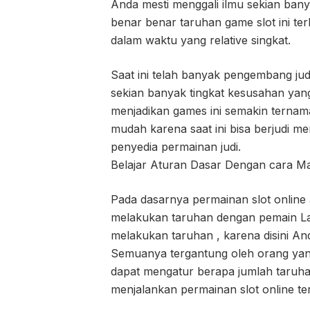
Anda mesti menggali ilmu sekian ban
benar benar taruhan game slot ini t
dalam waktu yang relative singkat.
Saat ini telah banyak pengembang jud
sekian banyak tingkat kesusahan yan
menjadikan games ini semakin ternam
mudah karena saat ini bisa berjudi me
penyedia permainan judi.
Belajar Aturan Dasar Dengan cara Ma
Pada dasarnya permainan slot online a
melakukan taruhan dengan pemain La
melakukan taruhan , karena disini And
Semuanya tergantung oleh orang yang
dapat mengatur berapa jumlah taruha
menjalankan permainan slot online te