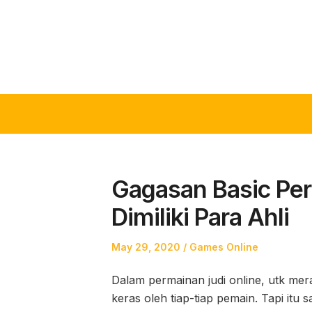
Skip
to
content
Gagasan Basic Pe
Dimiliki Para Ahli
Posted
Posted
May 29, 2020
Games Online
on
in
Dalam permainan judi online, utk me
keras oleh tiap-tiap pemain. Tapi itu