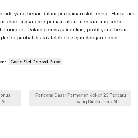
 ide yang benar dalam permainan slot online. Harus ada
taruhan, maka para pemain akan mencari ilmu serta
 sungguh. Dalam games judi online, profit yang besar
ikalau perihal di atas telah dipelajari dengan benar.
ed:
Game Slot Deposit Pulsa
Bonus
Rencana Dasar Permainan Joker123 Terbaru
Ahli
yang Dimiliki Para Ahli →