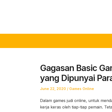
Skip
to
content
Gagasan Basic Ga
yang Dipunyai Para
Posted
Posted
June 22, 2020
Games Online
on
in
Dalam games judi online, untuk men
kerja keras oleh tiap-tiap pemain. Te