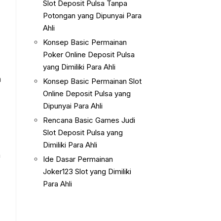
Slot Deposit Pulsa Tanpa
Potongan yang Dipunyai Para
Ahli
Konsep Basic Permainan
Poker Online Deposit Pulsa
yang Dimiliki Para Ahli
a
Konsep Basic Permainan Slot
Online Deposit Pulsa yang
Dipunyai Para Ahli
Rencana Basic Games Judi
Slot Deposit Pulsa yang
Dimiliki Para Ahli
n
Ide Dasar Permainan
Joker123 Slot yang Dimiliki
Para Ahli