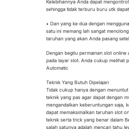
Kelebihannya Anda dapat mengontrol 
sehingga tidak terburu buru utk dapa
• Dan yang ke dua dengan menggunakan
satu ini memang lah sangat menolong
taruhan yang akan Anda pasang setel
Dengan begitu permainan slot online
pada layar slot. Anda cukup melihat p
Automatic
Teknik Yang Butuh Dipelajari
Tidak cukup hanya dengan menuntut i
teknik yang pas agar dapat dengan
mengandalkan keberuntungan saja, k
dapat memaksimalkan taruhan slot onl
teknik serta trick yang benar dalam 
salah satunya adalah mencari tahu lew