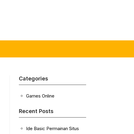
Categories
Games Online
Recent Posts
Ide Basic Permainan Situs