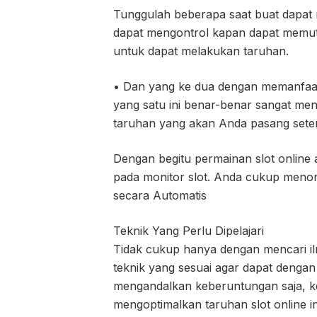
Tunggulah beberapa saat buat dapat 
dapat mengontrol kapan dapat memutar
untuk dapat melakukan taruhan.
• Dan yang ke dua dengan memanfaatka
yang satu ini benar-benar sangat me
taruhan yang akan Anda pasang sete
Dengan begitu permainan slot online
pada monitor slot. Anda cukup menont
secara Automatis
Teknik Yang Perlu Dipelajari
Tidak cukup hanya dengan mencari il
teknik yang sesuai agar dapat deng
mengandalkan keberuntungan saja, ke
mengoptimalkan taruhan slot online in