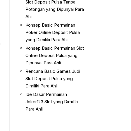
Slot Deposit Pulsa Tanpa
Potongan yang Dipunyai Para
Ahli
Konsep Basic Permainan
Poker Online Deposit Pulsa
yang Dimiliki Para Ahli
n
Konsep Basic Permainan Slot
Online Deposit Pulsa yang
Dipunyai Para Ahli
Rencana Basic Games Judi
Slot Deposit Pulsa yang
Dimiliki Para Ahli
Ide Dasar Permainan
Joker123 Slot yang Dimiliki
Para Ahli