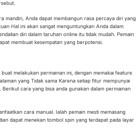
rsebut.
 mandiri, Anda dapat membangun rasa percaya diri yang
ntuan Hal ini akan sangat menguntungkan Anda dalam
alian diri dalam taruhan online itu tidak mudah. Pemain
apat membuat kesempatan yang berpotensi.
 buat melakukan permainan ini, dengan memakai feature
alaman yang Tidak sama Karena setiap fitur mempunyai
i. Berikut cara yang bisa anda gunakan dalam permainan
nfaatkan cara manual. Ialah pemain mesti memasang
dian dapat menekan tombol spin yang terdapat pada layar