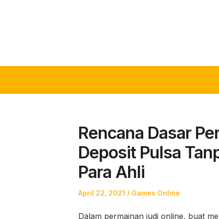
Skip
to
content
Rencana Dasar Per
Deposit Pulsa Tan
Para Ahli
Posted
Posted
April 22, 2021
Games Online
on
in
Dalam permainan judi online, buat m