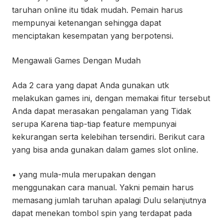
taruhan online itu tidak mudah. Pemain harus
mempunyai ketenangan sehingga dapat
menciptakan kesempatan yang berpotensi.
Mengawali Games Dengan Mudah
Ada 2 cara yang dapat Anda gunakan utk
melakukan games ini, dengan memakai fitur tersebut
Anda dapat merasakan pengalaman yang Tidak
serupa Karena tiap-tiap feature mempunyai
kekurangan serta kelebihan tersendiri. Berikut cara
yang bisa anda gunakan dalam games slot online.
• yang mula-mula merupakan dengan
menggunakan cara manual. Yakni pemain harus
memasang jumlah taruhan apalagi Dulu selanjutnya
dapat menekan tombol spin yang terdapat pada