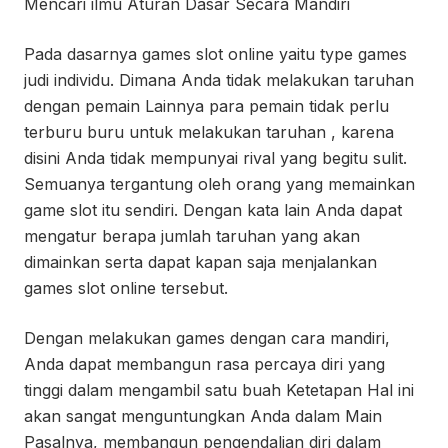
Mencari ilmu Aturan Dasar Secara Mandiri
Pada dasarnya games slot online yaitu type games
judi individu. Dimana Anda tidak melakukan taruhan
dengan pemain Lainnya para pemain tidak perlu
terburu buru untuk melakukan taruhan , karena
disini Anda tidak mempunyai rival yang begitu sulit.
Semuanya tergantung oleh orang yang memainkan
game slot itu sendiri. Dengan kata lain Anda dapat
mengatur berapa jumlah taruhan yang akan
dimainkan serta dapat kapan saja menjalankan
games slot online tersebut.
Dengan melakukan games dengan cara mandiri,
Anda dapat membangun rasa percaya diri yang
tinggi dalam mengambil satu buah Ketetapan Hal ini
akan sangat menguntungkan Anda dalam Main
Pasalnya, membangun pengendalian diri dalam