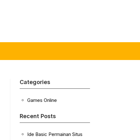
Categories
Games Online
Recent Posts
Ide Basic Permainan Situs