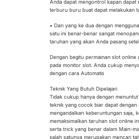
Anda dapat mengontrol kapan dapat m
terburu buru buat dapat melakukan t
• Dan yang ke dua dengan menggunakan
satu ini benar-benar sangat menopan
taruhan yang akan Anda pasang setel
Dengan begitu permainan slot online
pada monitor slot. Anda cukup menyak
dengan cara Automatis
Teknik Yang Butuh Dipelajari
Tidak cukup hanya dengan menuntut i
teknik yang cocok biar dapat denga
mengandalkan keberuntungan saja, ke
memaksimalkan taruhan slot online in
serta trick yang benar dalam Main-ma
salah satunya merupakan mencari tahu