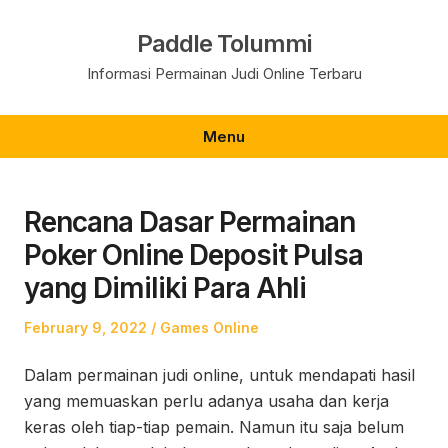
Skip
to
Paddle Tolummi
content
Informasi Permainan Judi Online Terbaru
Menu
Rencana Dasar Permainan
Poker Online Deposit Pulsa
yang Dimiliki Para Ahli
Posted
Posted
February 9, 2022
Games Online
on
in
Dalam permainan judi online, untuk mendapati hasil
yang memuaskan perlu adanya usaha dan kerja
keras oleh tiap-tiap pemain. Namun itu saja belum