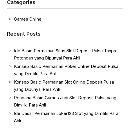
Categories
Games Online
Recent Posts
Ide Basic Permainan Situs Slot Deposit Pulsa Tanpa
Potongan yang Dipunyai Para Ahli
Konsep Basic Permainan Poker Online Deposit Pulsa
yang Dimiliki Para Ahli
Konsep Basic Permainan Slot Online Deposit Pulsa
yang Dipunyai Para Ahli
Rencana Basic Games Judi Slot Deposit Pulsa yang
Dimiliki Para Ahli
Ide Dasar Permainan Joker123 Slot yang Dimiliki Para
Ahli