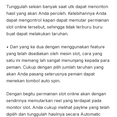
Tunggulah sekian banyak saat utk dapat menonton
hasil yang akan Anda peroleh. Kelebihannya Anda
dapat mengontrol kapan dapat memutar permainan
slot online tersebut, sehingga tidak terburu buru
buat dapat melakukan taruhan.
• Dan yang ke dua dengan menggunakan feature
yang telah disediakan oleh mesin slot, cara yang
satu ini memang lah sangat menunjang kepada para
pemain. Cukup dengan pilih jumlah taruhan yang
akan Anda pasang seterusnya pemain dapat
menekan tombol auto spin.
Dengan begitu permainan slot online akan dengan
sendirinya memutarkan reel yang terdapat pada
monitor slot. Anda cukup melihat payline yang telah
dipilih dan tunggulah hasilnya secara Automatic