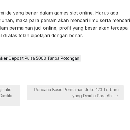
i ide yang benar dalam games slot online. Harus ada
ruhan, maka para pemain akan mencari ilmu serta mencari
m permainan judi online, profit yang besar akan tercapai
 di atas telah dipelajari dengan benar.
Joker Deposit Pulsa 5000 Tanpa Potongan
gmatic
Rencana Basic Permainan Joker123 Terbaru
imiliki
yang Dimiliki Para Ahli →