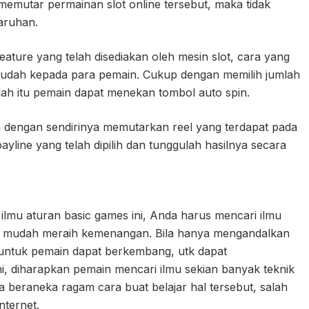
emutar permainan slot online tersebut, maka tidak
aruhan.
ture yang telah disediakan oleh mesin slot, cara yang
udah kepada para pemain. Cukup dengan memilih jumlah
ah itu pemain dapat menekan tombol auto spin.
n dengan sendirinya memutarkan reel yang terdapat pada
yline yang telah dipilih dan tunggulah hasilnya secara
lmu aturan basic games ini, Anda harus mencari ilmu
n mudah meraih kemenangan. Bila hanya mengandalkan
i untuk pemain dapat berkembang, utk dapat
ni, diharapkan pemain mencari ilmu sekian banyak teknik
a beraneka ragam cara buat belajar hal tersebut, salah
nternet.