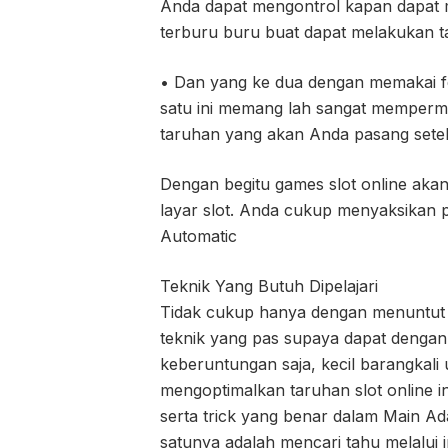
Anda dapat mengontrol kapan dapat m
terburu buru buat dapat melakukan t
• Dan yang ke dua dengan memakai fea
satu ini memang lah sangat memperm
taruhan yang akan Anda pasang setel
Dengan begitu games slot online aka
layar slot. Anda cukup menyaksikan pa
Automatic
Teknik Yang Butuh Dipelajari
Tidak cukup hanya dengan menuntut i
teknik yang pas supaya dapat denga
keberuntungan saja, kecil barangkal
mengoptimalkan taruhan slot online i
serta trick yang benar dalam Main Ad
satunya adalah mencari tahu melalui i