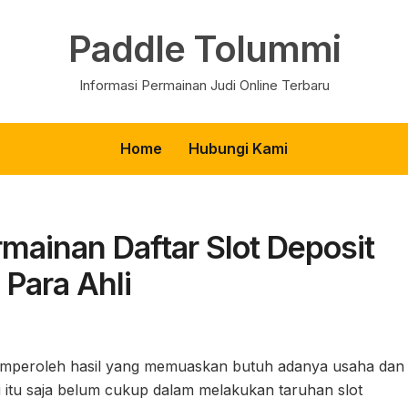
Paddle Tolummi
Informasi Permainan Judi Online Terbaru
Home
Hubungi Kami
mainan Daftar Slot Deposit
 Para Ahli
memperoleh hasil yang memuaskan butuh adanya usaha dan
pi itu saja belum cukup dalam melakukan taruhan slot