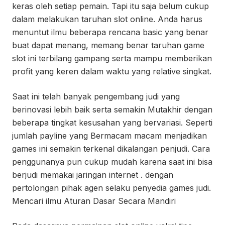
keras oleh setiap pemain. Tapi itu saja belum cukup
dalam melakukan taruhan slot online. Anda harus
menuntut ilmu beberapa rencana basic yang benar
buat dapat menang, memang benar taruhan game
slot ini terbilang gampang serta mampu memberikan
profit yang keren dalam waktu yang relative singkat.
Saat ini telah banyak pengembang judi yang
berinovasi lebih baik serta semakin Mutakhir dengan
beberapa tingkat kesusahan yang bervariasi. Seperti
jumlah payline yang Bermacam macam menjadikan
games ini semakin terkenal dikalangan penjudi. Cara
penggunanya pun cukup mudah karena saat ini bisa
berjudi memakai jaringan internet . dengan
pertolongan pihak agen selaku penyedia games judi.
Mencari ilmu Aturan Dasar Secara Mandiri