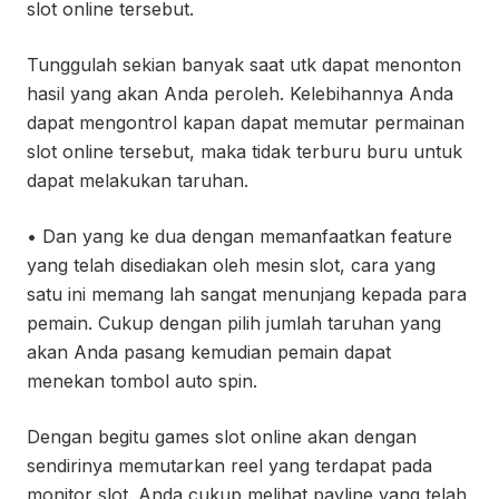
slot online tersebut.
Tunggulah sekian banyak saat utk dapat menonton
hasil yang akan Anda peroleh. Kelebihannya Anda
dapat mengontrol kapan dapat memutar permainan
slot online tersebut, maka tidak terburu buru untuk
dapat melakukan taruhan.
• Dan yang ke dua dengan memanfaatkan feature
yang telah disediakan oleh mesin slot, cara yang
satu ini memang lah sangat menunjang kepada para
pemain. Cukup dengan pilih jumlah taruhan yang
akan Anda pasang kemudian pemain dapat
menekan tombol auto spin.
Dengan begitu games slot online akan dengan
sendirinya memutarkan reel yang terdapat pada
monitor slot. Anda cukup melihat payline yang telah