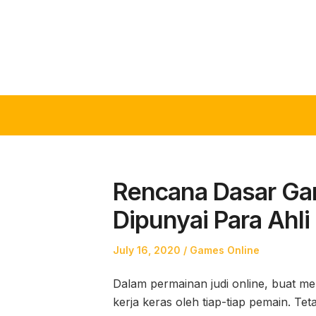
Skip
to
content
Rencana Dasar Ga
Dipunyai Para Ahli
Posted
Posted
July 16, 2020
Games Online
on
in
Dalam permainan judi online, buat m
kerja keras oleh tiap-tiap pemain. Te