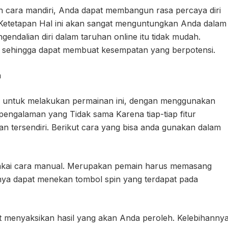
cara mandiri, Anda dapat membangun rasa percaya diri
 Ketetapan Hal ini akan sangat menguntungkan Anda dalam
ndalian diri dalam taruhan online itu tidak mudah.
sehingga dapat membuat kesempatan yang berpotensi.
h
 untuk melakukan permainan ini, dengan menggunakan
pengalaman yang Tidak sama Karena tiap-tiap fitur
n tersendiri. Berikut cara yang bisa anda gunakan dalam
akai cara manual. Merupakan pemain harus memasang
tnya dapat menekan tombol spin yang terdapat pada
 menyaksikan hasil yang akan Anda peroleh. Kelebihanny