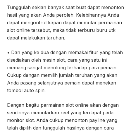
Tunggulah sekian banyak saat buat dapat menonton
hasil yang akan Anda peroleh. Kelebihannya Anda
dapat mengontrol kapan dapat memutar permainan
slot online tersebut, maka tidak terburu buru utk
dapat melakukan taruhan.
• Dan yang ke dua dengan memakai fitur yang telah
disediakan oleh mesin slot, cara yang satu ini
memang sangat menolong terhadap para pemain.
Cukup dengan memilih jumlah taruhan yang akan
Anda pasang selanjutnya pemain dapat menekan
tombol auto spin.
Dengan begitu permainan slot online akan dengan
sendirinya memutarkan reel yang terdapat pada
monitor slot. Anda cukup menonton payline yang
telah dipilih dan tunggulah hasilnya dengan cara