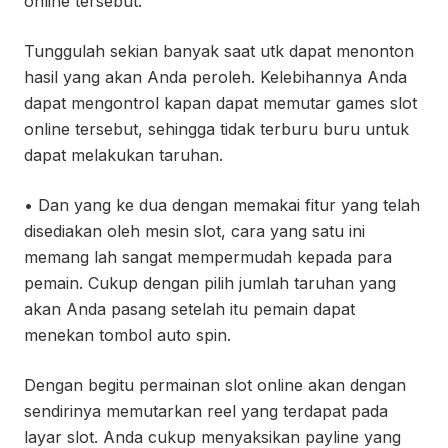
online tersebut.
Tunggulah sekian banyak saat utk dapat menonton
hasil yang akan Anda peroleh. Kelebihannya Anda
dapat mengontrol kapan dapat memutar games slot
online tersebut, sehingga tidak terburu buru untuk
dapat melakukan taruhan.
• Dan yang ke dua dengan memakai fitur yang telah
disediakan oleh mesin slot, cara yang satu ini
memang lah sangat mempermudah kepada para
pemain. Cukup dengan pilih jumlah taruhan yang
akan Anda pasang setelah itu pemain dapat
menekan tombol auto spin.
Dengan begitu permainan slot online akan dengan
sendirinya memutarkan reel yang terdapat pada
layar slot. Anda cukup menyaksikan payline yang