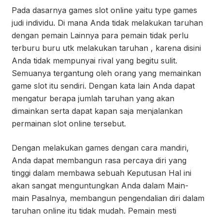
Pada dasarnya games slot online yaitu type games
judi individu. Di mana Anda tidak melakukan taruhan
dengan pemain Lainnya para pemain tidak perlu
terburu buru utk melakukan taruhan , karena disini
Anda tidak mempunyai rival yang begitu sulit.
Semuanya tergantung oleh orang yang memainkan
game slot itu sendiri. Dengan kata lain Anda dapat
mengatur berapa jumlah taruhan yang akan
dimainkan serta dapat kapan saja menjalankan
permainan slot online tersebut.
Dengan melakukan games dengan cara mandiri,
Anda dapat membangun rasa percaya diri yang
tinggi dalam membawa sebuah Keputusan Hal ini
akan sangat menguntungkan Anda dalam Main-
main Pasalnya, membangun pengendalian diri dalam
taruhan online itu tidak mudah. Pemain mesti