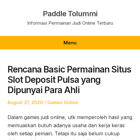
Skip
to
Paddle Tolummi
content
Informasi Permainan Judi Online Terbaru
Menu
Rencana Basic Permainan Situs
Slot Deposit Pulsa yang
Dipunyai Para Ahli
Posted
Posted
August 21, 2020
Games Online
on
in
Dalam games judi online, utk memperoleh hasil yang
memuaskan butuh adanya usaha dan kerja keras
oleh setiap pemain. Tetapi itu saja belum cukup