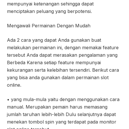
mempunyai ketenangan sehingga dapat
menciptakan peluang yang berpotensi.
Mengawali Permainan Dengan Mudah
Ada 2 cara yang dapat Anda gunakan buat
melakukan permainan ini, dengan memakai feature
tersebut Anda dapat merasakan pengalaman yang
Berbeda Karena setiap feature mempunyai
kekurangan serta kelebihan tersendiri. Berikut cara
yang bisa anda gunakan dalam permainan slot
online.
• yang mula-mula yaitu dengan menggunakan cara
manual. Merupakan pemain harus memasang
jumlah taruhan lebih-lebih Dulu selanjutnya dapat
menekan tombol spin yang terdapat pada monitor