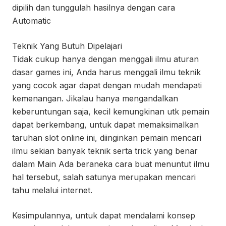
dipilih dan tunggulah hasilnya dengan cara
Automatic
Teknik Yang Butuh Dipelajari
Tidak cukup hanya dengan menggali ilmu aturan
dasar games ini, Anda harus menggali ilmu teknik
yang cocok agar dapat dengan mudah mendapati
kemenangan. Jikalau hanya mengandalkan
keberuntungan saja, kecil kemungkinan utk pemain
dapat berkembang, untuk dapat memaksimalkan
taruhan slot online ini, diinginkan pemain mencari
ilmu sekian banyak teknik serta trick yang benar
dalam Main Ada beraneka cara buat menuntut ilmu
hal tersebut, salah satunya merupakan mencari
tahu melalui internet.
Kesimpulannya, untuk dapat mendalami konsep