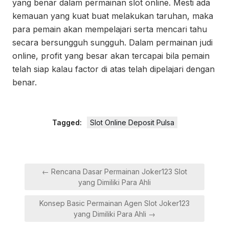
yang benar dalam permainan slot online. Mesti ada
kemauan yang kuat buat melakukan taruhan, maka
para pemain akan mempelajari serta mencari tahu
secara bersungguh sungguh. Dalam permainan judi
online, profit yang besar akan tercapai bila pemain
telah siap kalau factor di atas telah dipelajari dengan
benar.
Tagged:
Slot Online Deposit Pulsa
Post
← Rencana Dasar Permainan Joker123 Slot
navigation
yang Dimiliki Para Ahli
Konsep Basic Permainan Agen Slot Joker123
yang Dimiliki Para Ahli →