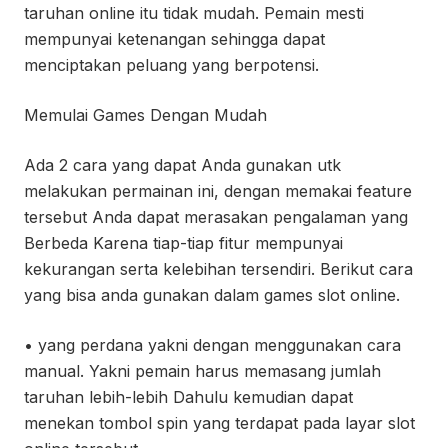
taruhan online itu tidak mudah. Pemain mesti
mempunyai ketenangan sehingga dapat
menciptakan peluang yang berpotensi.
Memulai Games Dengan Mudah
Ada 2 cara yang dapat Anda gunakan utk
melakukan permainan ini, dengan memakai feature
tersebut Anda dapat merasakan pengalaman yang
Berbeda Karena tiap-tiap fitur mempunyai
kekurangan serta kelebihan tersendiri. Berikut cara
yang bisa anda gunakan dalam games slot online.
• yang perdana yakni dengan menggunakan cara
manual. Yakni pemain harus memasang jumlah
taruhan lebih-lebih Dahulu kemudian dapat
menekan tombol spin yang terdapat pada layar slot