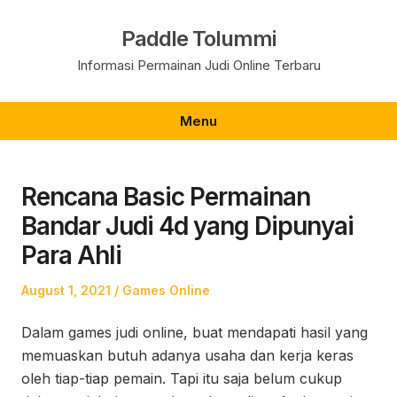
Skip
to
Paddle Tolummi
content
Informasi Permainan Judi Online Terbaru
Menu
Rencana Basic Permainan
Bandar Judi 4d yang Dipunyai
Para Ahli
Posted
Posted
August 1, 2021
Games Online
on
in
Dalam games judi online, buat mendapati hasil yang
memuaskan butuh adanya usaha dan kerja keras
oleh tiap-tiap pemain. Tapi itu saja belum cukup