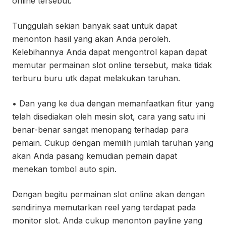
online tersebut.
Tunggulah sekian banyak saat untuk dapat
menonton hasil yang akan Anda peroleh.
Kelebihannya Anda dapat mengontrol kapan dapat
memutar permainan slot online tersebut, maka tidak
terburu buru utk dapat melakukan taruhan.
• Dan yang ke dua dengan memanfaatkan fitur yang
telah disediakan oleh mesin slot, cara yang satu ini
benar-benar sangat menopang terhadap para
pemain. Cukup dengan memilih jumlah taruhan yang
akan Anda pasang kemudian pemain dapat
menekan tombol auto spin.
Dengan begitu permainan slot online akan dengan
sendirinya memutarkan reel yang terdapat pada
monitor slot. Anda cukup menonton payline yang