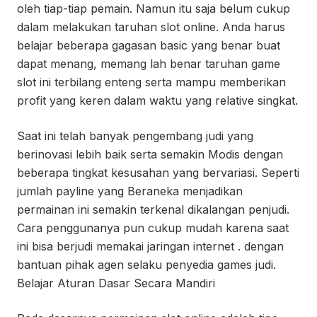
oleh tiap-tiap pemain. Namun itu saja belum cukup
dalam melakukan taruhan slot online. Anda harus
belajar beberapa gagasan basic yang benar buat
dapat menang, memang lah benar taruhan game
slot ini terbilang enteng serta mampu memberikan
profit yang keren dalam waktu yang relative singkat.
Saat ini telah banyak pengembang judi yang
berinovasi lebih baik serta semakin Modis dengan
beberapa tingkat kesusahan yang bervariasi. Seperti
jumlah payline yang Beraneka menjadikan
permainan ini semakin terkenal dikalangan penjudi.
Cara penggunanya pun cukup mudah karena saat
ini bisa berjudi memakai jaringan internet . dengan
bantuan pihak agen selaku penyedia games judi.
Belajar Aturan Dasar Secara Mandiri