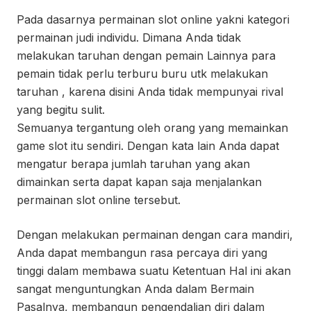
Pada dasarnya permainan slot online yakni kategori
permainan judi individu. Dimana Anda tidak
melakukan taruhan dengan pemain Lainnya para
pemain tidak perlu terburu buru utk melakukan
taruhan , karena disini Anda tidak mempunyai rival
yang begitu sulit.
Semuanya tergantung oleh orang yang memainkan
game slot itu sendiri. Dengan kata lain Anda dapat
mengatur berapa jumlah taruhan yang akan
dimainkan serta dapat kapan saja menjalankan
permainan slot online tersebut.
Dengan melakukan permainan dengan cara mandiri,
Anda dapat membangun rasa percaya diri yang
tinggi dalam membawa suatu Ketentuan Hal ini akan
sangat menguntungkan Anda dalam Bermain
Pasalnya, membangun pengendalian diri dalam