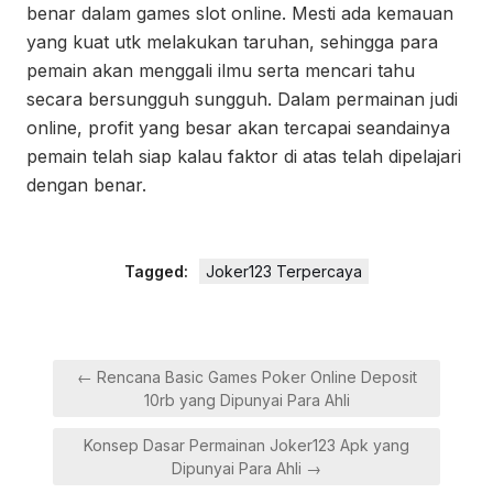
benar dalam games slot online. Mesti ada kemauan
yang kuat utk melakukan taruhan, sehingga para
pemain akan menggali ilmu serta mencari tahu
secara bersungguh sungguh. Dalam permainan judi
online, profit yang besar akan tercapai seandainya
pemain telah siap kalau faktor di atas telah dipelajari
dengan benar.
Tagged:
Joker123 Terpercaya
Post
← Rencana Basic Games Poker Online Deposit
navigation
10rb yang Dipunyai Para Ahli
Konsep Dasar Permainan Joker123 Apk yang
Dipunyai Para Ahli →