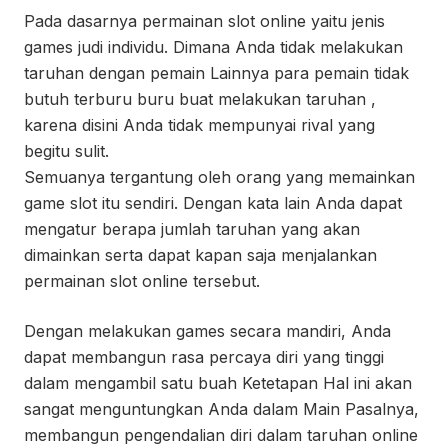
Pada dasarnya permainan slot online yaitu jenis
games judi individu. Dimana Anda tidak melakukan
taruhan dengan pemain Lainnya para pemain tidak
butuh terburu buru buat melakukan taruhan ,
karena disini Anda tidak mempunyai rival yang
begitu sulit.
Semuanya tergantung oleh orang yang memainkan
game slot itu sendiri. Dengan kata lain Anda dapat
mengatur berapa jumlah taruhan yang akan
dimainkan serta dapat kapan saja menjalankan
permainan slot online tersebut.
Dengan melakukan games secara mandiri, Anda
dapat membangun rasa percaya diri yang tinggi
dalam mengambil satu buah Ketetapan Hal ini akan
sangat menguntungkan Anda dalam Main Pasalnya,
membangun pengendalian diri dalam taruhan online