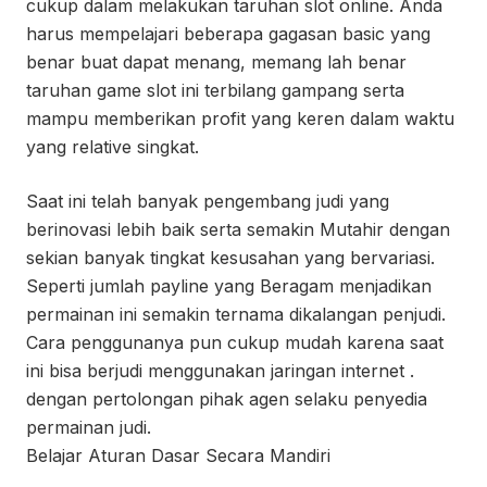
cukup dalam melakukan taruhan slot online. Anda
harus mempelajari beberapa gagasan basic yang
benar buat dapat menang, memang lah benar
taruhan game slot ini terbilang gampang serta
mampu memberikan profit yang keren dalam waktu
yang relative singkat.
Saat ini telah banyak pengembang judi yang
berinovasi lebih baik serta semakin Mutahir dengan
sekian banyak tingkat kesusahan yang bervariasi.
Seperti jumlah payline yang Beragam menjadikan
permainan ini semakin ternama dikalangan penjudi.
Cara penggunanya pun cukup mudah karena saat
ini bisa berjudi menggunakan jaringan internet .
dengan pertolongan pihak agen selaku penyedia
permainan judi.
Belajar Aturan Dasar Secara Mandiri