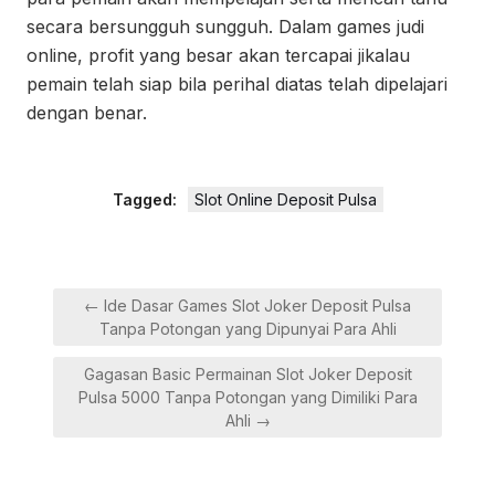
secara bersungguh sungguh. Dalam games judi
online, profit yang besar akan tercapai jikalau
pemain telah siap bila perihal diatas telah dipelajari
dengan benar.
Tagged:
Slot Online Deposit Pulsa
Post
← Ide Dasar Games Slot Joker Deposit Pulsa
navigation
Tanpa Potongan yang Dipunyai Para Ahli
Gagasan Basic Permainan Slot Joker Deposit
Pulsa 5000 Tanpa Potongan yang Dimiliki Para
Ahli →